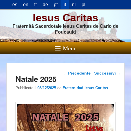
es
en
fr
de
pt
it
nl
pl
Iesus Caritas
Fraternitá Sacerdotale Iesus Caritas de Carlo de
Foucauld
Menu
Navigazione articolo
←
Precedente
Successivi
→
Natale 2025
Pubblicato il
08/12/2025
da
Fraternidad Iesus Caritas