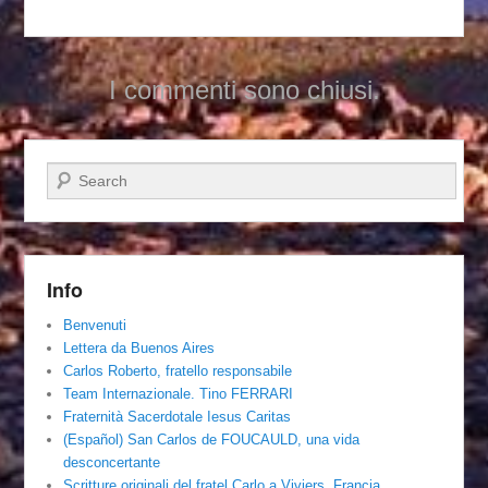
I commenti sono chiusi.
Cerca
Info
Benvenuti
Lettera da Buenos Aires
Carlos Roberto, fratello responsabile
Team Internazionale. Tino FERRARI
Fraternità Sacerdotale Iesus Caritas
(Español) San Carlos de FOUCAULD, una vida
desconcertante
Scritture originali del fratel Carlo a Viviers, Francia