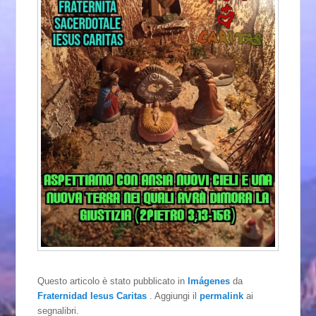
Questo articolo è stato pubblicato in
Imágenes
da
Fraternidad Iesus Caritas
. Aggiungi il
permalink
ai
segnalibri.