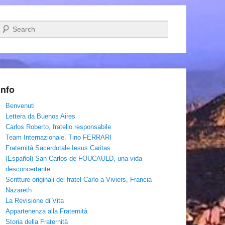
Cerca
Info
Benvenuti
Lettera da Buenos Aires
Carlos Roberto, fratello responsabile
Team Internazionale. Tino FERRARI
Fraternità Sacerdotale Iesus Caritas
(Español) San Carlos de FOUCAULD, una vida
desconcertante
Scritture originali del fratel Carlo a Viviers, Francia
Nazareth
La Revisione di Vita
Appartenenza alla Fraternità
Storia della Fraternità