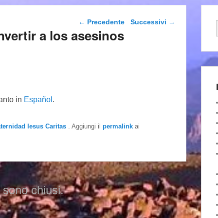
Navigazione articolo
←
Precedente
Successivi
→
ertir a los asesinos
tanto in
Español
.
aternidad Iesus Caritas
. Aggiungi il
permalink
ai
 sono chiusi.