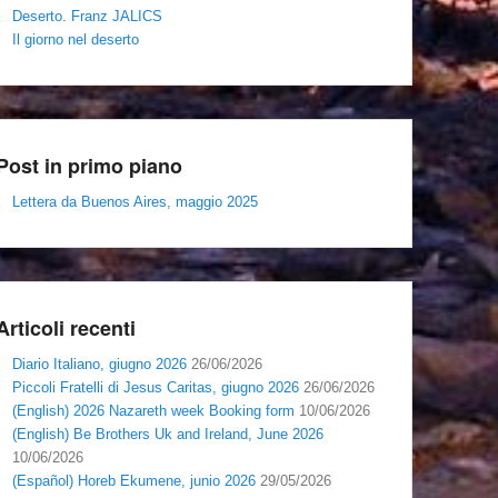
Deserto. Franz JALICS
Il giorno nel deserto
Post in primo piano
Lettera da Buenos Aires, maggio 2025
Articoli recenti
Diario Italiano, giugno 2026
26/06/2026
Piccoli Fratelli di Jesus Caritas, giugno 2026
26/06/2026
(English) 2026 Nazareth week Booking form
10/06/2026
(English) Be Brothers Uk and Ireland, June 2026
10/06/2026
(Español) Horeb Ekumene, junio 2026
29/05/2026