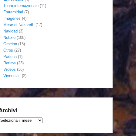
Team internazionale
(11)
Fraternidad
(7)
Imágenes
(4)
Mese di Nazareth
(17)
Navidad
(3)
Notizie
(108)
Oracion
(15)
Otros
(27)
Pascua
(1)
Retiros
(23)
Vídeos
(36)
Vivencias
(2)
Archivi
Archivi