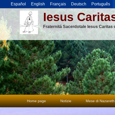
Español
English
Français
Deutsch
Português
Iesus Carita
Fraternitá Sacerdotale Iesus Caritas
Menu
Home page
Notizie
Mese di Nazareth
principale