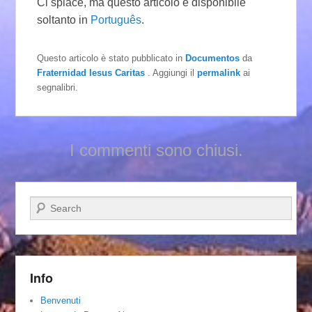
Ci spiace, ma questo articolo è disponibile
soltanto in
Português
.
Questo articolo è stato pubblicato in
Documentos
da
Fraternidad Iesus Caritas
. Aggiungi il
permalink
ai
segnalibri.
I commenti sono chiusi.
Cerca
Info
Benvenuti