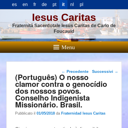
es
en
fr
de
pt
it
nl
pl
Iesus Caritas
Fraternitá Sacerdotale Iesus Caritas de Carlo de
Foucauld
Menu
Navigazione articolo
←
Precedente
Successivi
→
(Português) O nosso
clamor contra o genocídio
dos nossos povos.
Conselho Indigenista
Missionário. Brasil.
Pubblicato il
01/05/2018
da
Fraternidad Iesus Caritas