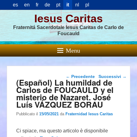
es
en
fr
de
pt
it
nl
pl
Iesus Caritas
Fraternitá Sacerdotale Iesus Caritas de Carlo de
Foucauld
Menu
Navigazione articolo
←
Precedente
Successivi
→
(Español) La humildad de
Carlos de FOUCAULD y el
misterio de Nazaret. José
Luís VÁZQUEZ BORAU
Pubblicato il
15/05/2021
da
Fraternidad Iesus Caritas
Ci spiace, ma questo articolo è disponibile