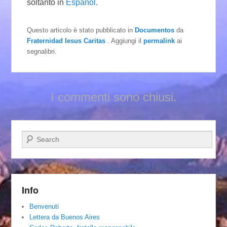
soltanto in
Español
.
Questo articolo è stato pubblicato in
Documentos
da
Fraternidad Iesus Caritas
. Aggiungi il
permalink
ai
segnalibri.
I commenti sono chiusi.
Cerca
Info
Benvenuti
Lettera da Buenos Aires