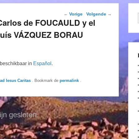
Berichtnavigatie
←
Vorige
Volgende
→
 Carlos de FOUCAULD y el
é Luís VÁZQUEZ BORAU
n beschikbaar in
Español
.
dad Iesus Caritas
. Bookmark de
permalink
.
ijn gesloten.