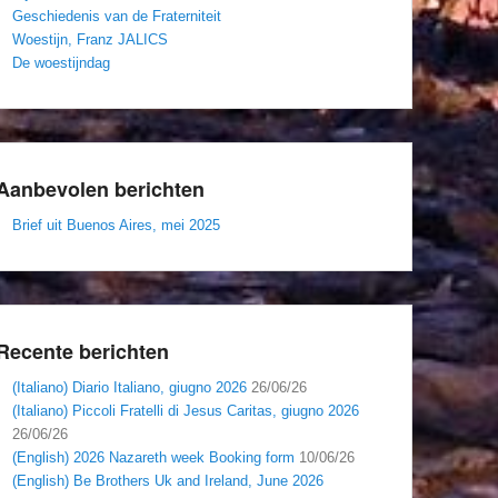
Geschiedenis van de Fraterniteit
Woestijn, Franz JALICS
De woestijndag
Aanbevolen berichten
Brief uit Buenos Aires, mei 2025
Recente berichten
(Italiano) Diario Italiano, giugno 2026
26/06/26
(Italiano) Piccoli Fratelli di Jesus Caritas, giugno 2026
26/06/26
(English) 2026 Nazareth week Booking form
10/06/26
(English) Be Brothers Uk and Ireland, June 2026