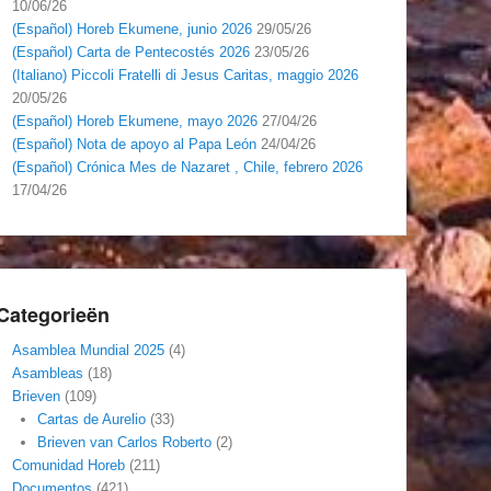
10/06/26
(Español) Horeb Ekumene, junio 2026
29/05/26
(Español) Carta de Pentecostés 2026
23/05/26
(Italiano) Piccoli Fratelli di Jesus Caritas, maggio 2026
20/05/26
(Español) Horeb Ekumene, mayo 2026
27/04/26
(Español) Nota de apoyo al Papa León
24/04/26
(Español) Crónica Mes de Nazaret , Chile, febrero 2026
17/04/26
Categorieën
Asamblea Mundial 2025
(4)
Asambleas
(18)
Brieven
(109)
Cartas de Aurelio
(33)
Brieven van Carlos Roberto
(2)
Comunidad Horeb
(211)
Documentos
(421)