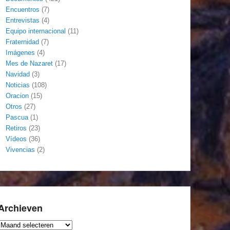
Encuentros
(7)
Entrevistas
(4)
Equipo internacional
(11)
Fraternidad
(7)
Imágenes
(4)
Mes de Nazaret
(17)
Navidad
(3)
Noticias
(108)
Oracion
(15)
Otros
(27)
Pascua
(1)
Retiros
(23)
Vídeos
(36)
Vivencias
(2)
Archieven
Archieven