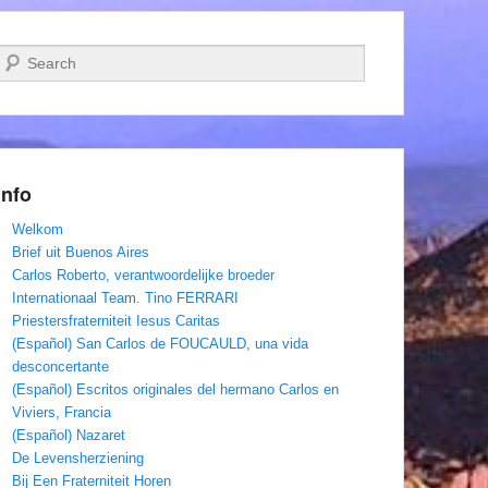
Zoeken
Info
Welkom
Brief uit Buenos Aires
Carlos Roberto, verantwoordelijke broeder
Internationaal Team. Tino FERRARI
Priestersfraterniteit Iesus Caritas
(Español) San Carlos de FOUCAULD, una vida
desconcertante
(Español) Escritos originales del hermano Carlos en
Viviers, Francia
(Español) Nazaret
De Levensherziening
Bij Een Fraterniteit Horen