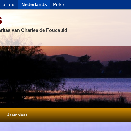
Italiano
Nederlands
Polski
s
ritas van Charles de Foucauld
Asambleas