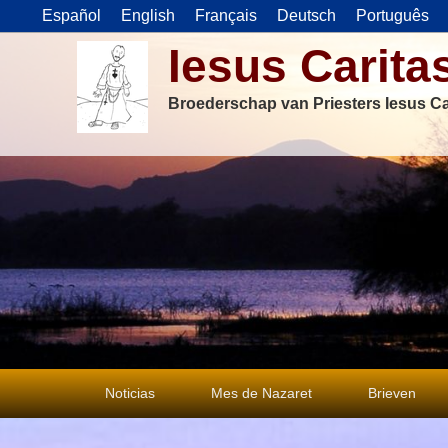
Español
English
Français
Deutsch
Português
Iesus Carita
Broederschap van Priesters Iesus Ca
Primair
Noticias
Mes de Nazaret
Brieven
menu