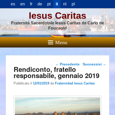
es
en
fr
de
pt
it
nl
pl
Iesus Caritas
Fraternitá Sacerdotale Iesus Caritas de Carlo de
Foucauld
Menu
Navigazione articolo
←
Precedente
Successivi
→
Rendiconto, fratello
responsabile, gennaio 2019
Pubblicato il
12/01/2019
da
Fraternidad Iesus Caritas