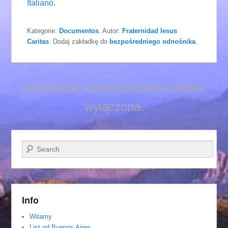
Italiano
.
Kategorie:
Documentos
. Autor:
Fraternidad Iesus
Caritas
. Dodaj zakładkę do
bezpośredniego odnośnika
.
Możliwość komentowania została
wyłączona.
Szukaj
Info
Witamy
List od Buenos Aires