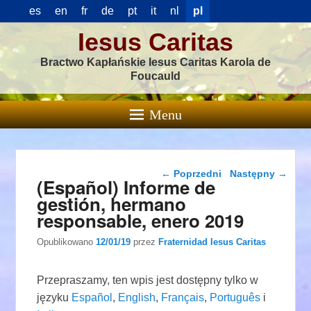
es
en
fr
de
pt
it
nl
pl
Iesus Caritas
Bractwo Kapłańskie Iesus Caritas Karola de
Foucauld
Menu
Nawigacja wpisu
←
Poprzedni
Następny
→
(Español) Informe de
gestión, hermano
responsable, enero 2019
Opublikowano
12/01/19
przez
Fraternidad Iesus Caritas
Przepraszamy, ten wpis jest dostępny tylko w
języku
Español
,
English
,
Français
,
Português
i