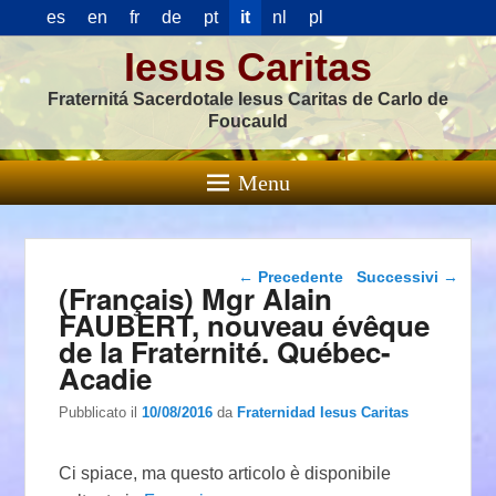
es
en
fr
de
pt
it
nl
pl
Iesus Caritas
Fraternitá Sacerdotale Iesus Caritas de Carlo de
Foucauld
Menu
Navigazione articolo
←
Precedente
Successivi
→
(Français) Mgr Alain
FAUBERT, nouveau évêque
de la Fraternité. Québec-
Acadie
Pubblicato il
10/08/2016
da
Fraternidad Iesus Caritas
Ci spiace, ma questo articolo è disponibile