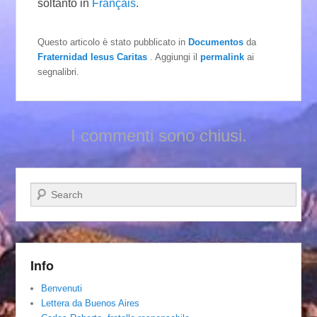
soltanto in
Français
.
Questo articolo è stato pubblicato in
Documentos
da
Fraternidad Iesus Caritas
. Aggiungi il
permalink
ai
segnalibri.
I commenti sono chiusi.
Cerca
Info
Benvenuti
Lettera da Buenos Aires