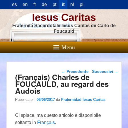
es
en
fr
de
pt
it
nl
pl
Iesus Caritas
Fraternitá Sacerdotale Iesus Caritas de Carlo de
Foucauld
Menu
Navigazione articolo
←
Precedente
Successivi
→
(Français) Charles de
FOUCAULD, au regard des
Audois
Pubblicato il
06/06/2017
da
Fraternidad Iesus Caritas
Ci spiace, ma questo articolo è disponibile
soltanto in
Français
.