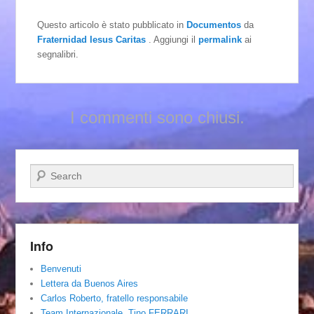
Questo articolo è stato pubblicato in
Documentos
da
Fraternidad Iesus Caritas
. Aggiungi il
permalink
ai
segnalibri.
I commenti sono chiusi.
Cerca
Info
Benvenuti
Lettera da Buenos Aires
Carlos Roberto, fratello responsabile
Team Internazionale. Tino FERRARI