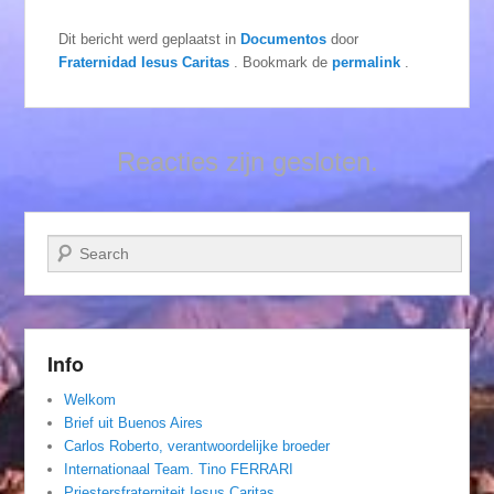
Dit bericht werd geplaatst in
Documentos
door
Fraternidad Iesus Caritas
. Bookmark de
permalink
.
Reacties zijn gesloten.
Zoeken
Info
Welkom
Brief uit Buenos Aires
Carlos Roberto, verantwoordelijke broeder
Internationaal Team. Tino FERRARI
Priestersfraterniteit Iesus Caritas