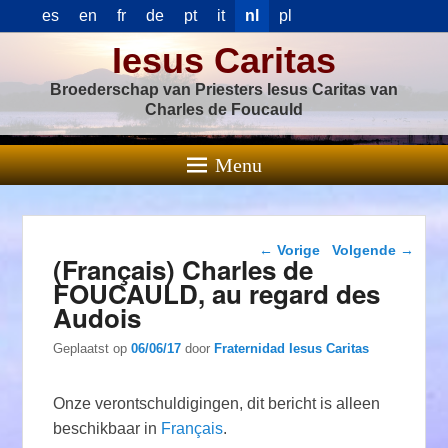
es
en
fr
de
pt
it
nl
pl
Iesus Caritas
Broederschap van Priesters Iesus Caritas van
Charles de Foucauld
Menu
Berichtnavigatie
←
Vorige
Volgende
→
(Français) Charles de
FOUCAULD, au regard des
Audois
Geplaatst op
06/06/17
door
Fraternidad Iesus Caritas
Onze verontschuldigingen, dit bericht is alleen
beschikbaar in
Français
.