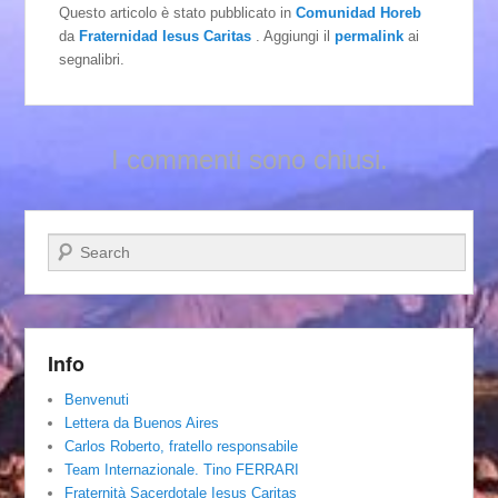
Questo articolo è stato pubblicato in
Comunidad Horeb
da
Fraternidad Iesus Caritas
. Aggiungi il
permalink
ai
segnalibri.
I commenti sono chiusi.
Cerca
Info
Benvenuti
Lettera da Buenos Aires
Carlos Roberto, fratello responsabile
Team Internazionale. Tino FERRARI
Fraternità Sacerdotale Iesus Caritas