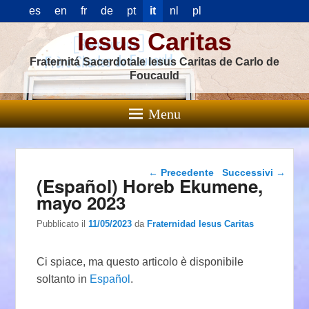
es
en
fr
de
pt
it
nl
pl
Iesus Caritas
Fraternitá Sacerdotale Iesus Caritas de Carlo de
Foucauld
Menu
Navigazione articolo
←
Precedente
Successivi
→
(Español) Horeb Ekumene,
mayo 2023
Pubblicato il
11/05/2023
da
Fraternidad Iesus Caritas
Ci spiace, ma questo articolo è disponibile
soltanto in
Español
.