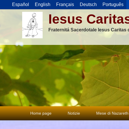
Español
English
Français
Deutsch
Português
Iesus Carita
Fraternitá Sacerdotale Iesus Caritas
Menu
Home page
Notizie
Mese di Nazareth
principale