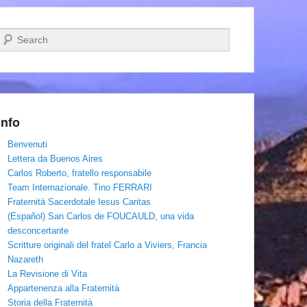
Cerca
Info
Benvenuti
Lettera da Buenos Aires
Carlos Roberto, fratello responsabile
Team Internazionale. Tino FERRARI
Fraternità Sacerdotale Iesus Caritas
(Español) San Carlos de FOUCAULD, una vida
desconcertante
Scritture originali del fratel Carlo a Viviers, Francia
Nazareth
La Revisione di Vita
Appartenenza alla Fraternità
Storia della Fraternità