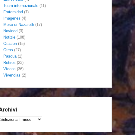
Team internazionale
(11)
Fraternidad
(7)
Imágenes
(4)
Mese di Nazareth
(17)
Navidad
(3)
Notizie
(108)
Oracion
(15)
Otros
(27)
Pascua
(1)
Retiros
(23)
Vídeos
(36)
Vivencias
(2)
Archivi
Archivi