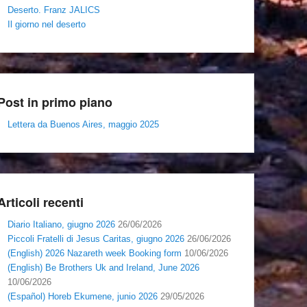
Deserto. Franz JALICS
Il giorno nel deserto
Post in primo piano
Lettera da Buenos Aires, maggio 2025
Articoli recenti
Diario Italiano, giugno 2026
26/06/2026
Piccoli Fratelli di Jesus Caritas, giugno 2026
26/06/2026
(English) 2026 Nazareth week Booking form
10/06/2026
(English) Be Brothers Uk and Ireland, June 2026
10/06/2026
(Español) Horeb Ekumene, junio 2026
29/05/2026