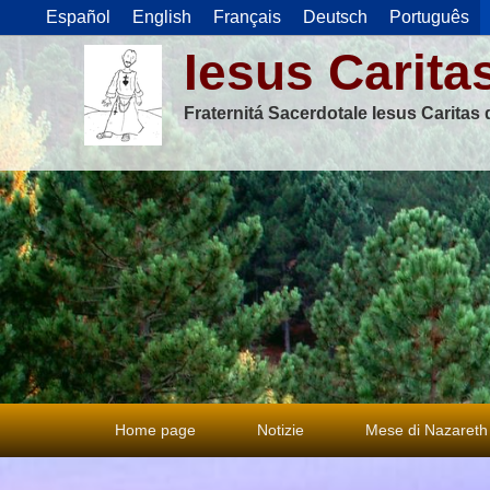
Español
English
Français
Deutsch
Português
Iesus Carita
Fraternitá Sacerdotale Iesus Caritas
Menu
Home page
Notizie
Mese di Nazareth
principale