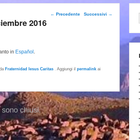
Navigazione articolo
←
Precedente
Successivi
→
iciembre 2016
tanto in
Español
.
da
Fraternidad Iesus Caritas
. Aggiungi il
permalink
ai
 sono chiusi.