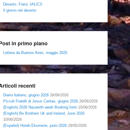
Deserto. Franz JALICS
Il giorno nel deserto
Post in primo piano
Lettera da Buenos Aires, maggio 2025
Articoli recenti
Diario Italiano, giugno 2026
26/06/2026
Piccoli Fratelli di Jesus Caritas, giugno 2026
26/06/2026
(English) 2026 Nazareth week Booking form
10/06/2026
(English) Be Brothers Uk and Ireland, June 2026
10/06/2026
(Español) Horeb Ekumene, junio 2026
29/05/2026