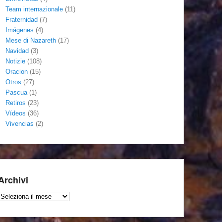
Team internazionale
(11)
Fraternidad
(7)
Imágenes
(4)
Mese di Nazareth
(17)
Navidad
(3)
Notizie
(108)
Oracion
(15)
Otros
(27)
Pascua
(1)
Retiros
(23)
Vídeos
(36)
Vivencias
(2)
Archivi
Archivi