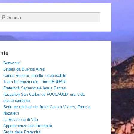
Cerca
Info
Benvenuti
Lettera da Buenos Aires
Carlos Roberto, fratello responsabile
Team Internazionale. Tino FERRARI
Fraternità Sacerdotale Iesus Caritas
(Español) San Carlos de FOUCAULD, una vida
desconcertante
Scritture originali del fratel Carlo a Viviers, Francia
Nazareth
La Revisione di Vita
Appartenenza alla Fraternità
Storia della Fraternità