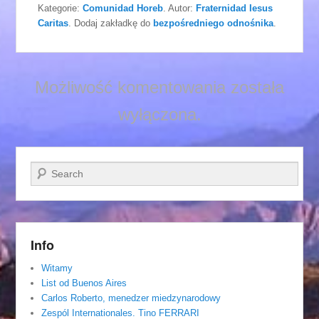
Kategorie:
Comunidad Horeb
. Autor:
Fraternidad Iesus
Caritas
. Dodaj zakładkę do
bezpośredniego odnośnika
.
Możliwość komentowania została
wyłączona.
Szukaj
Info
Witamy
List od Buenos Aires
Carlos Roberto, menedzer miedzynarodowy
Zespól Internationales. Tino FERRARI