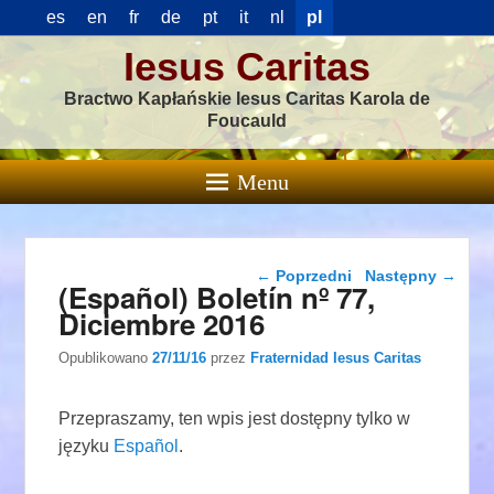
es
en
fr
de
pt
it
nl
pl
Iesus Caritas
Bractwo Kapłańskie Iesus Caritas Karola de
Foucauld
Menu
Nawigacja wpisu
←
Poprzedni
Następny
→
(Español) Boletín nº 77,
Diciembre 2016
Opublikowano
27/11/16
przez
Fraternidad Iesus Caritas
Przepraszamy, ten wpis jest dostępny tylko w
języku
Español
.