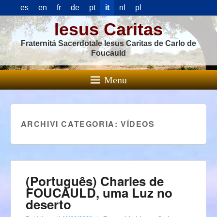
es
en
fr
de
pt
it
nl
pl
Iesus Caritas
Fraternitá Sacerdotale Iesus Caritas de Carlo de
Foucauld
Menu
ARCHIVI CATEGORIA:
VÍDEOS
(Português) Charles de
FOUCAULD, uma Luz no
deserto