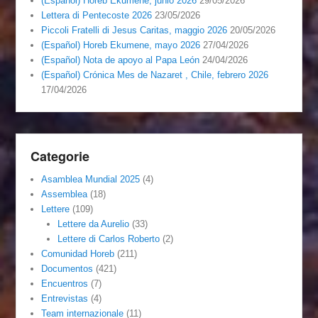
(Español) Horeb Ekumene, junio 2026
29/05/2026
Lettera di Pentecoste 2026
23/05/2026
Piccoli Fratelli di Jesus Caritas, maggio 2026
20/05/2026
(Español) Horeb Ekumene, mayo 2026
27/04/2026
(Español) Nota de apoyo al Papa León
24/04/2026
(Español) Crónica Mes de Nazaret , Chile, febrero 2026
17/04/2026
Categorie
Asamblea Mundial 2025
(4)
Assemblea
(18)
Lettere
(109)
Lettere da Aurelio
(33)
Lettere di Carlos Roberto
(2)
Comunidad Horeb
(211)
Documentos
(421)
Encuentros
(7)
Entrevistas
(4)
Team internazionale
(11)