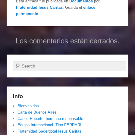
Esta entrada fue publicada en
Documentos
por
Fraternidad Iesus Caritas
. Guarda el
enlace
permanente
.
Los comentarios están cerrados.
Buscar
Info
Bienvenidos
Carta de Buenos Aires
Carlos Roberto, hermano responsable
Equipo Internacional. Tino FERRARI
Fraternidad Sacerdotal Iesus Caritas