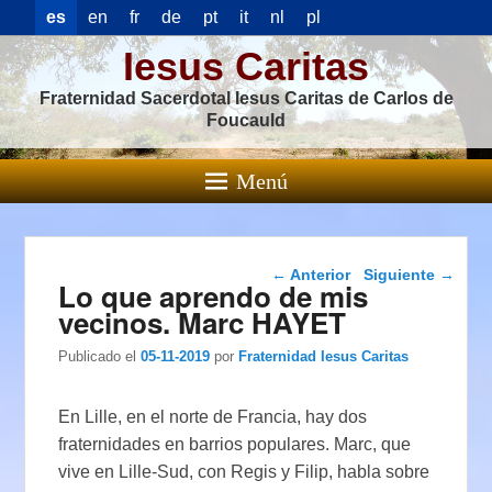
es
en
fr
de
pt
it
nl
pl
Iesus Caritas
Fraternidad Sacerdotal Iesus Caritas de Carlos de
Foucauld
Menú
Navegación de
←
Anterior
Siguiente
→
Lo que aprendo de mis
entradas
vecinos. Marc HAYET
Publicado el
05-11-2019
por
Fraternidad Iesus Caritas
En Lille, en el norte de Francia, hay dos
fraternidades en barrios populares. Marc, que
vive en Lille-Sud, con Regis y Filip, habla sobre