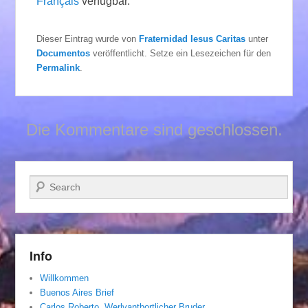
Français
verfügbar.
Dieser Eintrag wurde von
Fraternidad Iesus Caritas
unter
Documentos
veröffentlicht. Setze ein Lesezeichen für den
Permalink
.
Die Kommentare sind geschlossen.
Suchen
Info
Willkommen
Buenos Aires Brief
Carlos Roberto, Werlvantbortlicher Bruder