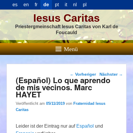
es
en
fr
de
pt
it
nl
pl
Iesus Caritas
Priestergmeinschaft Iesus Caritas von Karl de
Foucauld
Menü
Beitragsnavigation
←
Vorheriger
Nächster
→
(Español) Lo que aprendo
de mis vecinos. Marc
HAYET
Veröffentlicht am
05/11/2019
von
Fraternidad Iesus
Caritas
Leider ist der Eintrag nur auf
Español
und