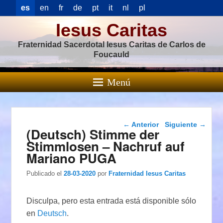
es
en
fr
de
pt
it
nl
pl
Iesus Caritas
Fraternidad Sacerdotal Iesus Caritas de Carlos de
Foucauld
Menú
Navegación de
←
Anterior
Siguiente
→
(Deutsch) Stimme der
entradas
Stimmlosen – Nachruf auf
Mariano PUGA
Publicado el
28-03-2020
por
Fraternidad Iesus Caritas
Disculpa, pero esta entrada está disponible sólo
en
Deutsch
.