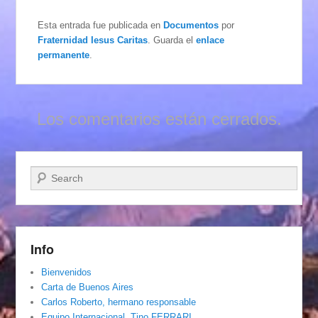
Esta entrada fue publicada en
Documentos
por
Fraternidad Iesus Caritas
. Guarda el
enlace
permanente
.
Los comentarios están cerrados.
Buscar
Info
Bienvenidos
Carta de Buenos Aires
Carlos Roberto, hermano responsable
Equipo Internacional. Tino FERRARI