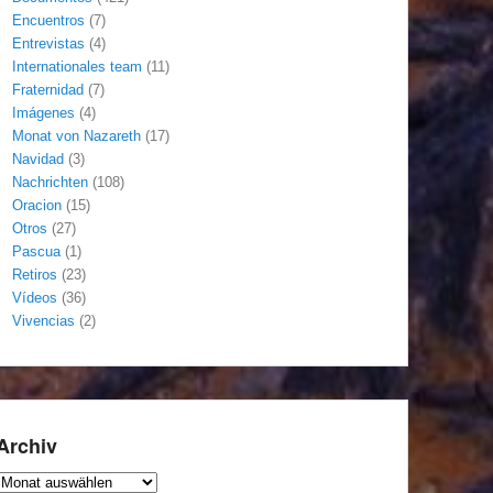
Encuentros
(7)
Entrevistas
(4)
Internationales team
(11)
Fraternidad
(7)
Imágenes
(4)
Monat von Nazareth
(17)
Navidad
(3)
Nachrichten
(108)
Oracion
(15)
Otros
(27)
Pascua
(1)
Retiros
(23)
Vídeos
(36)
Vivencias
(2)
Archiv
Archiv