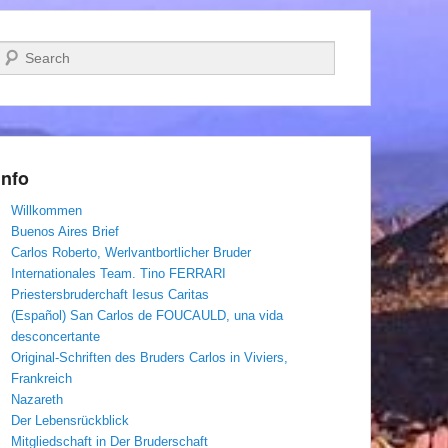
Suchen
Info
Willkommen
Buenos Aires Brief
Carlos Roberto, Werlvantbortlicher Bruder
Internationales Team. Tino FERRARI
Priestersbruderchaft Iesus Caritas
(Español) San Carlos de FOUCAULD, una vida
desconcertante
Original-Schriften des Bruders Carlos in Viviers,
Frankreich
Nazareth
Der Lebensrückblick
Mitgliedschaft in Der Bruderschaft