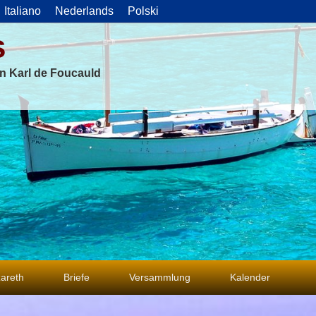
Italiano
Nederlands
Polski
s
on Karl de Foucauld
areth
Briefe
Versammlung
Kalender