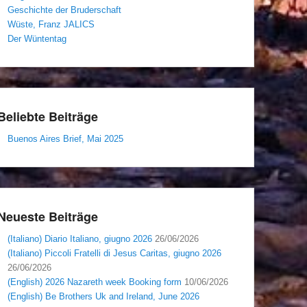
Geschichte der Bruderschaft
Wüste, Franz JALICS
Der Wüntentag
Beliebte Beiträge
Buenos Aires Brief, Mai 2025
Neueste Beiträge
(Italiano) Diario Italiano, giugno 2026
26/06/2026
(Italiano) Piccoli Fratelli di Jesus Caritas, giugno 2026
26/06/2026
(English) 2026 Nazareth week Booking form
10/06/2026
(English) Be Brothers Uk and Ireland, June 2026