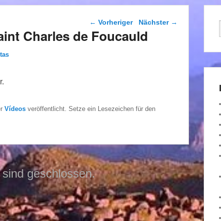
Beitragsnavigation
←
Vorheriger
Nächster
→
Saint Charles de Foucauld
tas
r.
er
Vídeos
veröffentlicht. Setze ein Lesezeichen für den
sind geschlossen.