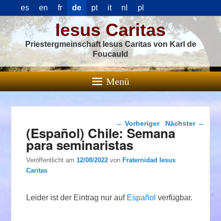
es
en
fr
de
pt
it
nl
pl
Iesus Caritas
Priestergmeinschaft Iesus Caritas von Karl de
Foucauld
Menü
Beitragsnavigation
←
Vorheriger
Nächster
→
(Español) Chile: Semana
para seminaristas
Veröffentlicht am
12/08/2022
von
Fraternidad Iesus
Caritas
Leider ist der Eintrag nur auf
Español
verfügbar.