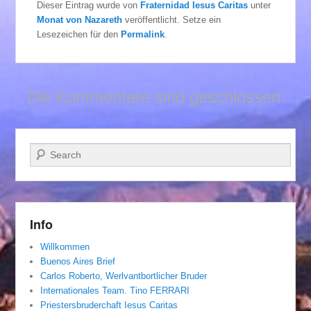
Dieser Eintrag wurde von
Fraternidad Iesus Caritas
unter
Monat von Nazareth
veröffentlicht. Setze ein
Lesezeichen für den
Permalink
.
Die Kommentare sind geschlossen.
Suchen
Info
Willkommen
Buenos Aires Brief
Carlos Roberto, Werlvantbortlicher Bruder
Internationales Team. Tino FERRARI
Priestersbruderchaft Iesus Caritas