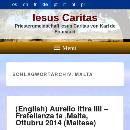
es
en
fr
de
pt
it
nl
pl
Iesus Caritas
Priestergmeinschaft Iesus Caritas von Karl de
Foucauld
Menü
SCHLAGWORTARCHIV:
MALTA
(English) Aurelio ittra lill –
Fratellanza ta ‚Malta,
Ottubru 2014 (Maltese)