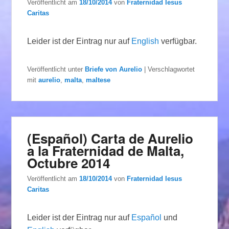
Veröffentlicht am
18/10/2014
von
Fraternidad Iesus
Caritas
Leider ist der Eintrag nur auf
English
verfügbar.
Veröffentlicht unter
Briefe von Aurelio
|
Verschlagwortet
mit
aurelio
,
malta
,
maltese
(Español) Carta de Aurelio
a la Fraternidad de Malta,
Octubre 2014
Veröffentlicht am
18/10/2014
von
Fraternidad Iesus
Caritas
Leider ist der Eintrag nur auf
Español
und