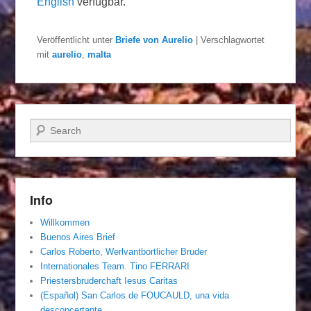
English
verfügbar.
Veröffentlicht unter
Briefe von Aurelio
|
Verschlagwortet
mit
aurelio
,
malta
Suchen
Info
Willkommen
Buenos Aires Brief
Carlos Roberto, Werlvantbortlicher Bruder
Internationales Team. Tino FERRARI
Priestersbruderchaft Iesus Caritas
(Español) San Carlos de FOUCAULD, una vida
desconcertante