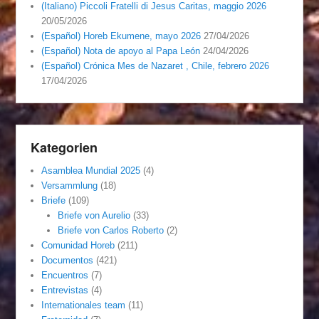
(Italiano) Piccoli Fratelli di Jesus Caritas, maggio 2026
20/05/2026
(Español) Horeb Ekumene, mayo 2026
27/04/2026
(Español) Nota de apoyo al Papa León
24/04/2026
(Español) Crónica Mes de Nazaret , Chile, febrero 2026
17/04/2026
Kategorien
Asamblea Mundial 2025
(4)
Versammlung
(18)
Briefe
(109)
Briefe von Aurelio
(33)
Briefe von Carlos Roberto
(2)
Comunidad Horeb
(211)
Documentos
(421)
Encuentros
(7)
Entrevistas
(4)
Internationales team
(11)