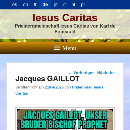
es
en
fr
de
pt
it
nl
pl
Iesus Caritas
Priestergmeinschaft Iesus Caritas von Karl de
Foucauld
Menü
Beitragsnavigation
←
Vorheriger
Nächster
→
Jacques GAILLOT
Veröffentlicht am
21/04/2023
von
Fraternidad Iesus
Caritas