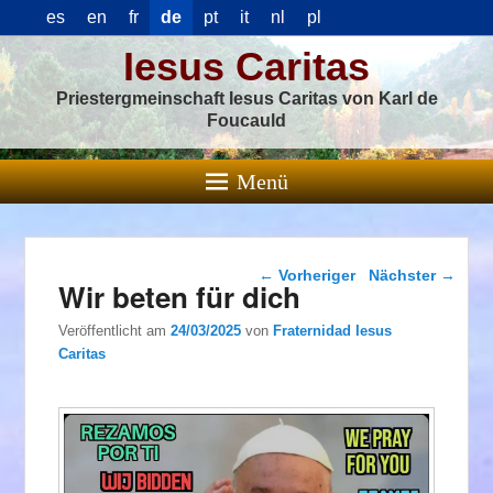
es
en
fr
de
pt
it
nl
pl
Iesus Caritas
Priestergmeinschaft Iesus Caritas von Karl de
Foucauld
Menü
Beitragsnavigation
←
Vorheriger
Nächster
→
Wir beten für dich
Veröffentlicht am
24/03/2025
von
Fraternidad Iesus
Caritas