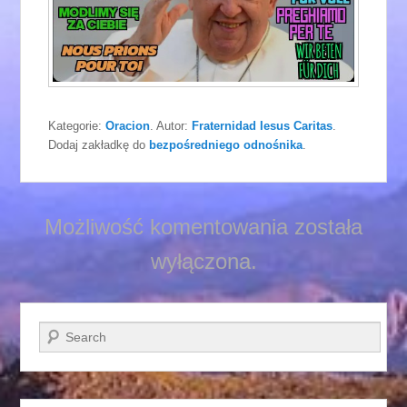
Kategorie:
Oracion
. Autor:
Fraternidad Iesus Caritas
.
Dodaj zakładkę do
bezpośredniego odnośnika
.
Możliwość komentowania została
wyłączona.
Szukaj