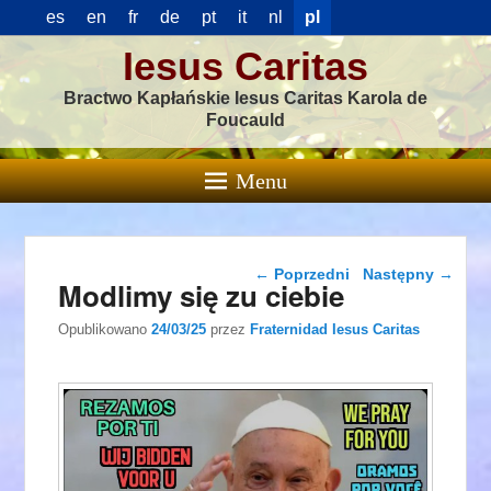
es
en
fr
de
pt
it
nl
pl
Iesus Caritas
Bractwo Kapłańskie Iesus Caritas Karola de
Foucauld
Menu
Nawigacja wpisu
←
Poprzedni
Następny
→
Modlimy się zu ciebie
Opublikowano
24/03/25
przez
Fraternidad Iesus Caritas