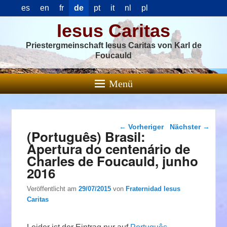
es
en
fr
de
pt
it
nl
pl
Iesus Caritas
Priestergmeinschaft Iesus Caritas von Karl de
Foucauld
Menü
Beitragsnavigation
←
Vorheriger
Nächster
→
(Português) Brasil:
Apertura do centenário de
Charles de Foucauld, junho
2016
Veröffentlicht am
29/07/2015
von
Fraternidad Iesus
Caritas