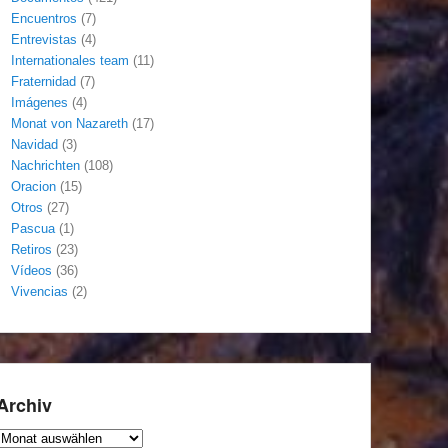
Encuentros
(7)
Entrevistas
(4)
Internationales team
(11)
Fraternidad
(7)
Imágenes
(4)
Monat von Nazareth
(17)
Navidad
(3)
Nachrichten
(108)
Oracion
(15)
Otros
(27)
Pascua
(1)
Retiros
(23)
Vídeos
(36)
Vivencias
(2)
Archiv
Archiv