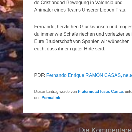
de Cristiandad-Bewegung in Valencia und
Animator eines Teams Unserer Lieben Frau.
Fernando, herzlichen Glückwunsch und möges
du immer wie Schafe riechen und vorletzter sei
Eure Bruderschaft von Spanien wir wünschen
euch, dass ihr ein guter Hirte seid.
PDF:
Fernando Enrique RAMÓN CASAS, neuer
Dieser Eintrag wurde von
Fraternidad Iesus Caritas
unt
den
Permalink
.
Die Kommentare 