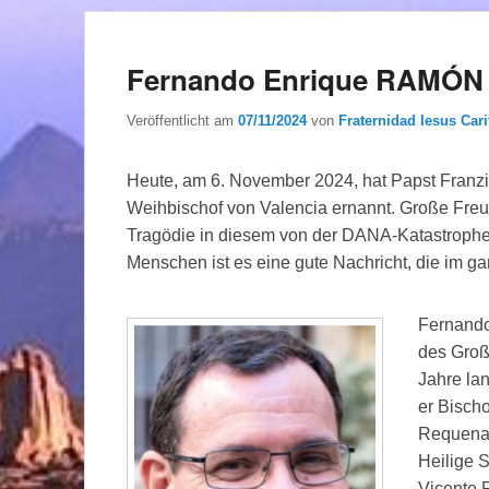
Fernando Enrique RAMÓN 
Veröffentlicht am
07/11/2024
von
Fraternidad Iesus Cari
Heute, am 6. November 2024, hat Papst Franz
Weihbischof von Valencia ernannt. Große Freud
Tragödie in diesem von der DANA-Katastrophe 
Menschen ist es eine gute Nachricht, die im gan
Fernando 
des Groß
Jahre lan
er Bischo
Requena-
Heilige S
Vicente F