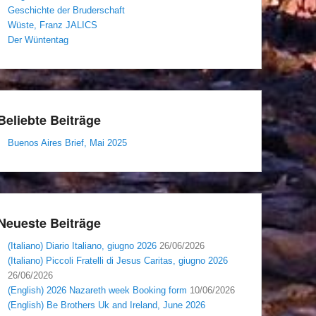
Geschichte der Bruderschaft
Wüste, Franz JALICS
Der Wüntentag
Beliebte Beiträge
Buenos Aires Brief, Mai 2025
Neueste Beiträge
(Italiano) Diario Italiano, giugno 2026
26/06/2026
(Italiano) Piccoli Fratelli di Jesus Caritas, giugno 2026
26/06/2026
(English) 2026 Nazareth week Booking form
10/06/2026
(English) Be Brothers Uk and Ireland, June 2026