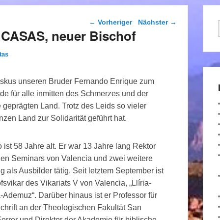
Beitragsnavigation
←
Vorheriger
Nächster
→
CASAS, neuer Bischof
tas
iskus unseren Bruder Fernando Enrique zum
e für alle inmitten des Schmerzes und der
geprägten Land. Trotz des Leids so vieler
zen Land zur Solidarität geführt hat.
ist 58 Jahre alt. Er war 13 Jahre lang Rektor
en Seminars von Valencia und zwei weitere
g als Ausbilder tätig. Seit letztem September ist
fsvikar des Vikariats V von Valencia, „Llíria-
Ademuz“. Darüber hinaus ist er Professor für
chrift an der Theologischen Fakultät San
errer und Direktor der Akademie für biblische