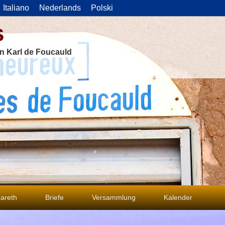
Italiano
Nederlands
Polski
s
on Karl de Foucauld
areth
Briefe
Versammlung
Kalender