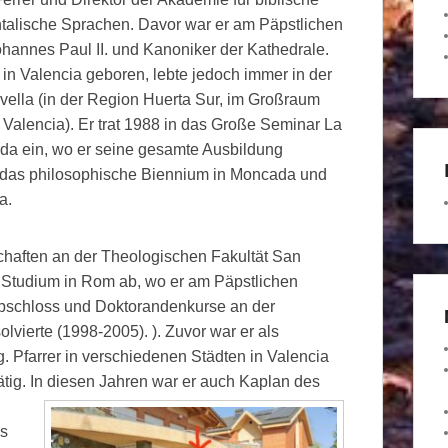
ntalische Sprachen. Davor war er am Päpstlichen
Johannes Paul II. und Kanoniker der Kathedrale.
in Valencia geboren, lebte jedoch immer in der
ivella (in der Region Huerta Sur, im Großraum
 Valencia). Er trat 1988 in das Große Seminar La
da ein, wo er seine gesamte Ausbildung
e: das philosophische Biennium in Moncada und
a.
chaften an der Theologischen Fakultät San
n Studium in Rom ab, wo er am Päpstlichen
t abschloss und Doktorandenkurse an der
lvierte (1998-2005). ). Zuvor war er als
. Pfarrer in verschiedenen Städten in Valencia
 tätig. In diesen Jahren war er auch Kaplan des
os