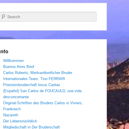
Suchen
Info
Willkommen
Buenos Aires Brief
Carlos Roberto, Werlvantbortlicher Bruder
Internationales Team. Tino FERRARI
Priestersbruderchaft Iesus Caritas
(Español) San Carlos de FOUCAULD, una vida
desconcertante
Original-Schriften des Bruders Carlos in Viviers,
Frankreich
Nazareth
Der Lebensrückblick
Mitgliedschaft in Der Bruderschaft