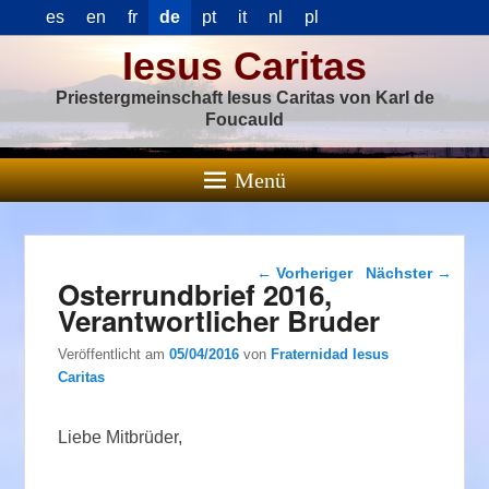
es
en
fr
de
pt
it
nl
pl
Iesus Caritas
Priestergmeinschaft Iesus Caritas von Karl de
Foucauld
Menü
Beitragsnavigation
←
Vorheriger
Nächster
→
Osterrundbrief 2016,
Verantwortlicher Bruder
Veröffentlicht am
05/04/2016
von
Fraternidad Iesus
Caritas
Liebe Mitbrüder,