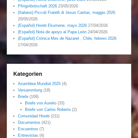
Pfingstbotschaft 2026
23/05/2026
(Italiano) Piccoli Fratelli di Jesus Caritas, maggio 2026
20/05/2026
(Español) Horeb Ekumene, mayo 2026
27/04/2026
(Español) Nota de apoyo al Papa León
24/04/2026
(Español) Crónica Mes de Nazaret , Chile, febrero 2026
17/04/2026
Kategorien
Asamblea Mundial 2025
(4)
Versammlung
(18)
Briefe
(109)
Briefe von Aurelio
(33)
Briefe von Carlos Roberto
(2)
Comunidad Horeb
(211)
Documentos
(421)
Encuentros
(7)
Entrevistas
(4)