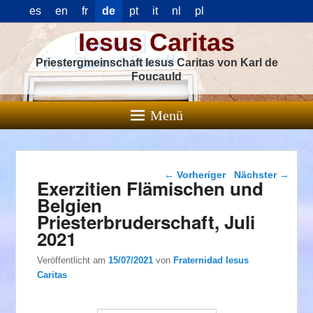
es
en
fr
de
pt
it
nl
pl
Iesus Caritas
Priestergmeinschaft Iesus Caritas von Karl de
Foucauld
Menü
Beitragsnavigation
←
Vorheriger
Nächster
→
Exerzitien Flämischen und
Belgien
Priesterbruderschaft, Juli
2021
Veröffentlicht am
15/07/2021
von
Fraternidad Iesus
Caritas