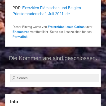
PDF:
Exerzitien Flämischen und Belgien
Priesterbruderschaft, Juli 2021, de
Dieser Eintrag wurde von
Fraternidad Iesus Caritas
unter
Encuentros
veröffentlicht. Setze ein Lesezeichen für den
Permalink
.
Die Kommentare sind geschlossen.
Suchen
Info