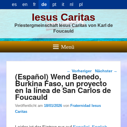
es
en
fr
de
pt
it
nl
pl
Iesus Caritas
Priestergmeinschaft Iesus Caritas von Karl de
Foucauld
Menü
Beitragsnavigation
←
Vorheriger
Nächster
→
(Español) Wend Benedo,
Burkina Faso, un proyecto
en la línea de San Carlos de
Foucauld
Veröffentlicht am
18/01/2026
von
Fraternidad Iesus
Caritas