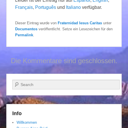
Leider ist der Eintrag nur auf
Español
,
English
,
Français
,
Português
und
Italiano
verfügbar.
Dieser Eintrag wurde von
Fraternidad Iesus Caritas
unter
Documentos
veröffentlicht. Setze ein Lesezeichen für den
Permalink
.
Die Kommentare sind geschlossen.
Suchen
Info
Willkommen