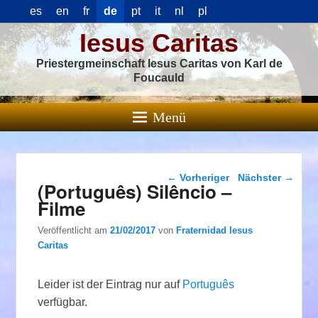
es
en
fr
de
pt
it
nl
pl
Iesus Caritas
Priestergmeinschaft Iesus Caritas von Karl de
Foucauld
Menü
Beitragsnavigation
←
Vorheriger
Nächster
→
(Português) Silêncio –
Filme
Veröffentlicht am
21/02/2017
von
Fraternidad Iesus
Caritas
Leider ist der Eintrag nur auf
Português
verfügbar.