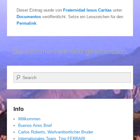
Dieser Eintrag wurde von
Fraternidad Iesus Caritas
unter
Documentos
veröffentlicht. Setze ein Lesezeichen für den
Permalink
.
Die Kommentare sind geschlossen.
Suchen
Info
Willkommen
Buenos Aires Brief
Carlos Roberto, Werlvantbortlicher Bruder
Internationales Team. Tino FERRARI