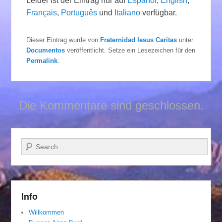
Leider ist der Eintrag nur auf
Español
,
English
,
Français
,
Português
und
Italiano
verfügbar.
Dieser Eintrag wurde von
Fraternidad Iesus Caritas
unter
Documentos
veröffentlicht. Setze ein Lesezeichen für den
Permalink
.
Die Kommentare sind geschlossen.
Suchen
Info
Willkommen