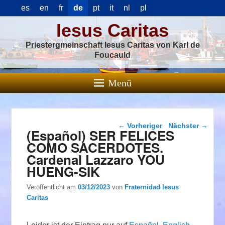
es
en
fr
de
pt
it
nl
pl
Iesus Caritas
Priestergmeinschaft Iesus Caritas von Karl de
Foucauld
Menü
Beitragsnavigation
←
Vorheriger
Nächster
→
(Español) SER FELICES
COMO SACERDOTES.
Cardenal Lazzaro YOU
HUENG-SIK
Veröffentlicht am
03/12/2023
von
Fraternidad Iesus
Caritas