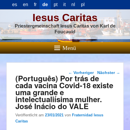
es
en
fr
de
pt
it
nl
pl
Iesus Caritas
Priestergmeinschaft Iesus Caritas von Karl de
Foucauld
Menü
Beitragsnavigation
←
Vorheriger
Nächster
→
(Português) Por trás de
cada vacina Covid-18 existe
uma grande e
intelectualiísima mulher.
José Inácio do VALE
Veröffentlicht am
23/01/2021
von
Fraternidad Iesus
Caritas