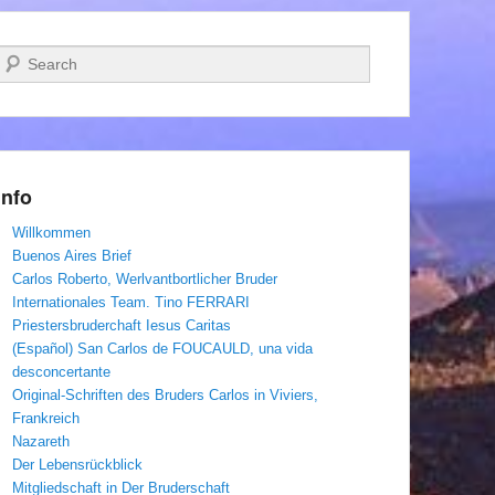
Suchen
Info
Willkommen
Buenos Aires Brief
Carlos Roberto, Werlvantbortlicher Bruder
Internationales Team. Tino FERRARI
Priestersbruderchaft Iesus Caritas
(Español) San Carlos de FOUCAULD, una vida
desconcertante
Original-Schriften des Bruders Carlos in Viviers,
Frankreich
Nazareth
Der Lebensrückblick
Mitgliedschaft in Der Bruderschaft