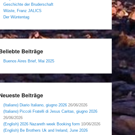
Geschichte der Bruderschaft
Wüste, Franz JALICS
Der Wüntentag
Beliebte Beiträge
Buenos Aires Brief, Mai 2025
Neueste Beiträge
(Italiano) Diario Italiano, giugno 2026
26/06/2026
(Italiano) Piccoli Fratelli di Jesus Caritas, giugno 2026
26/06/2026
(English) 2026 Nazareth week Booking form
10/06/2026
(English) Be Brothers Uk and Ireland, June 2026