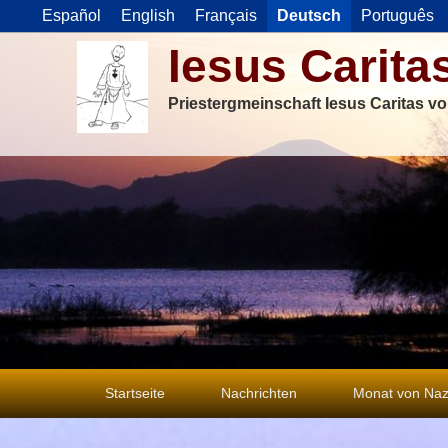
Español
English
Français
Deutsch
Português
Iesus Carita
Priestergmeinschaft Iesus Caritas v
Primäres
Startseite
Nachrichten
Monat von Naz
Menü