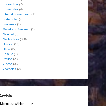
Encuentros
(7)
Entrevistas
(4)
Internationales team
(11)
Fraternidad
(7)
Imágenes
(4)
Monat von Nazareth
(17)
Navidad
(3)
Nachrichten
(108)
Oracion
(15)
Otros
(27)
Pascua
(1)
Retiros
(23)
Vídeos
(36)
Vivencias
(2)
Archiv
Archiv