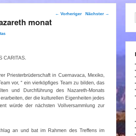
Beitragsnavigation
←
Vorheriger
Nächster
→
Nazareth monat
tas
US CARITAS.
r Priesterbrüderschaft in Cuernavaca, Mexiko,
eam vor, “ ein vierköpfiges Team zu bilden, das
nhalten und Durchführung des Nazareth-Monats
rarbeiten, der die kulturellen Eigenheiten jedes
ment würde der nächsten Vollversammlung zur
chlag an und bat im Rahmen des Treffens im