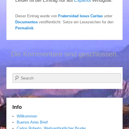
Leider ist der Eintrag nur auf
Español
verfügbar.
Dieser Eintrag wurde von
Fraternidad Iesus Caritas
unter
Documentos
veröffentlicht. Setze ein Lesezeichen für den
Permalink
.
Die Kommentare sind geschlossen.
Suchen
Info
Willkommen
Buenos Aires Brief
Carlos Roberto, Werlvantbortlicher Bruder