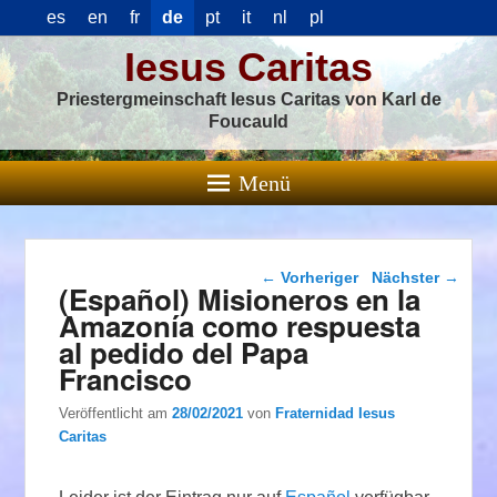
es
en
fr
de
pt
it
nl
pl
Iesus Caritas
Priestergmeinschaft Iesus Caritas von Karl de
Foucauld
Menü
Beitragsnavigation
←
Vorheriger
Nächster
→
(Español) Misioneros en la
Amazonía como respuesta
al pedido del Papa
Francisco
Veröffentlicht am
28/02/2021
von
Fraternidad Iesus
Caritas