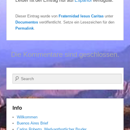
Leider ist der Eintrag nur auf
Español
verfügbar.
Dieser Eintrag wurde von
Fraternidad Iesus Caritas
unter
Documentos
veröffentlicht. Setze ein Lesezeichen für den
Permalink
.
Die Kommentare sind geschlossen.
Suchen
Info
Willkommen
Buenos Aires Brief
Carlos Roberto, Werlvantbortlicher Bruder