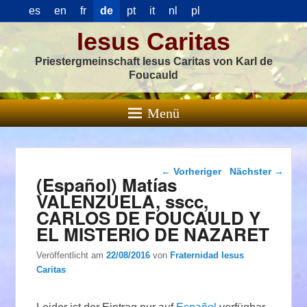
es
en
fr
de
pt
it
nl
pl
Iesus Caritas
Priestergmeinschaft Iesus Caritas von Karl de
Foucauld
Menü
Beitragsnavigation
←
Vorheriger
Nächster
→
(Español) Matías
VALENZUELA, sscc,
CARLOS DE FOUCAULD Y
EL MISTERIO DE NAZARET
Veröffentlicht am
22/08/2016
von
Fraternidad Iesus
Caritas