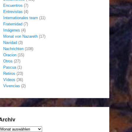
Encuentros
(7)
Entrevistas
(4)
Internationales team
(11)
Fraternidad
(7)
Imágenes
(4)
Monat von Nazareth
(17)
Navidad
(3)
Nachrichten
(108)
Oracion
(15)
Otros
(27)
Pascua
(1)
Retiros
(23)
Vídeos
(36)
Vivencias
(2)
Archiv
Archiv