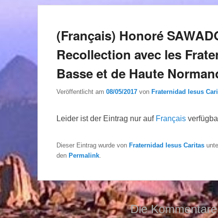
(Français) Honoré SAWADO
Recollection avec les Frater
Basse et de Haute Norman
Veröffentlicht am
08/05/2017
von
Fraternidad Iesus Cari
Leider ist der Eintrag nur auf
Français
verfügba
Dieser Eintrag wurde von
Fraternidad Iesus Caritas
unt
den
Permalink
.
Die Kommentare 