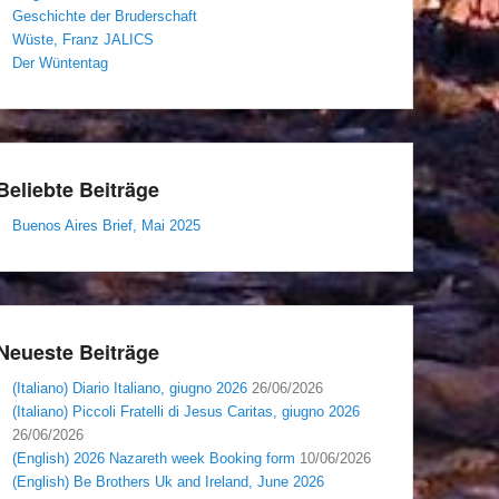
Geschichte der Bruderschaft
Wüste, Franz JALICS
Der Wüntentag
Beliebte Beiträge
Buenos Aires Brief, Mai 2025
Neueste Beiträge
(Italiano) Diario Italiano, giugno 2026
26/06/2026
(Italiano) Piccoli Fratelli di Jesus Caritas, giugno 2026
26/06/2026
(English) 2026 Nazareth week Booking form
10/06/2026
(English) Be Brothers Uk and Ireland, June 2026