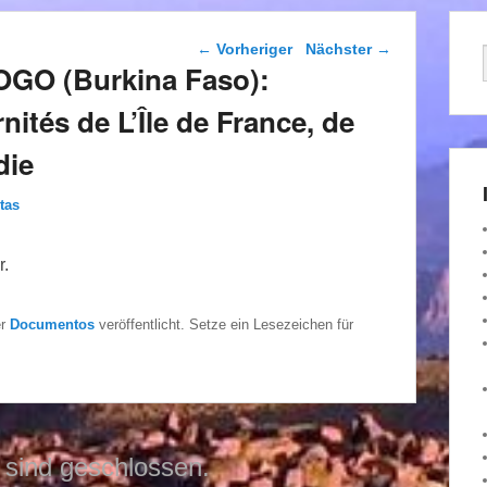
Beitragsnavigation
←
Vorheriger
Nächster
→
GO (Burkina Faso):
nités de L’Île de France, de
die
tas
r.
er
Documentos
veröffentlicht. Setze ein Lesezeichen für
sind geschlossen.