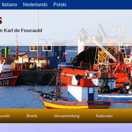
Italiano
Nederlands
Polski
s
on Karl de Foucauld
areth
Briefe
Versammlung
Kalender