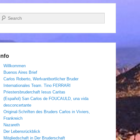
Suchen
Info
Willkommen
Buenos Aires Brief
Carlos Roberto, Werlvantbortlicher Bruder
Internationales Team. Tino FERRARI
Priestersbruderchaft Iesus Caritas
(Español) San Carlos de FOUCAULD, una vida
desconcertante
Original-Schriften des Bruders Carlos in Viviers,
Frankreich
Nazareth
Der Lebensrückblick
Mitgliedschaft in Der Bruderschaft