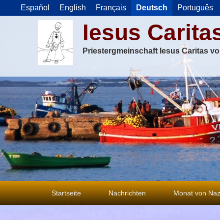
Español
English
Français
Deutsch
Português
Iesus Carita
Priestergmeinschaft Iesus Caritas v
Primäres
Startseite
Nachrichten
Monat von Naz
Menü