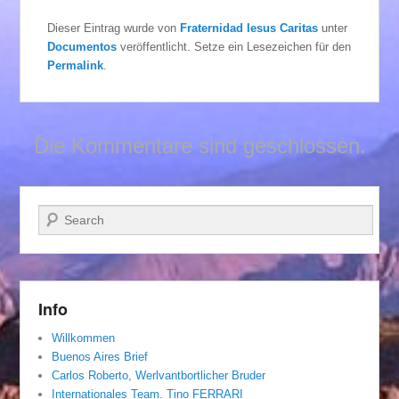
Dieser Eintrag wurde von
Fraternidad Iesus Caritas
unter
Documentos
veröffentlicht. Setze ein Lesezeichen für den
Permalink
.
Die Kommentare sind geschlossen.
Suchen
Info
Willkommen
Buenos Aires Brief
Carlos Roberto, Werlvantbortlicher Bruder
Internationales Team. Tino FERRARI