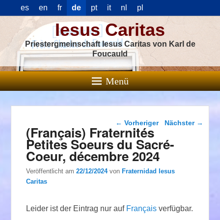
es
en
fr
de
pt
it
nl
pl
Iesus Caritas
Priestergmeinschaft Iesus Caritas von Karl de
Foucauld
Menü
Beitragsnavigation
←
Vorheriger
Nächster
→
(Français) Fraternités
Petites Soeurs du Sacré-
Coeur, décembre 2024
Veröffentlicht am
22/12/2024
von
Fraternidad Iesus
Caritas
Leider ist der Eintrag nur auf
Français
verfügbar.