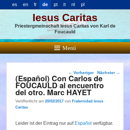
es
en
fr
de
pt
it
nl
pl
Iesus Caritas
Priestergmeinschaft Iesus Caritas von Karl de
Foucauld
Menü
Beitragsnavigation
←
Vorheriger
Nächster
→
(Español) Con Carlos de
FOUCAULD al encuentro
del otro. Marc HAYET
Veröffentlicht am
20/02/2017
von
Fraternidad Iesus
Caritas
Leider ist der Eintrag nur auf
Español
verfügbar.