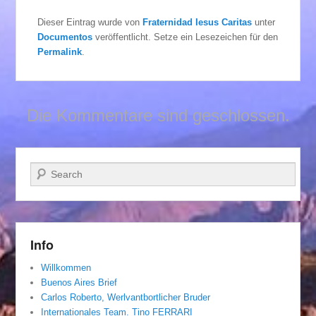
Dieser Eintrag wurde von
Fraternidad Iesus Caritas
unter
Documentos
veröffentlicht. Setze ein Lesezeichen für den
Permalink
.
Die Kommentare sind geschlossen.
Suchen
Info
Willkommen
Buenos Aires Brief
Carlos Roberto, Werlvantbortlicher Bruder
Internationales Team. Tino FERRARI