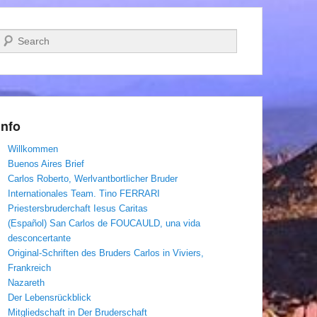
Suchen
Info
Willkommen
Buenos Aires Brief
Carlos Roberto, Werlvantbortlicher Bruder
Internationales Team. Tino FERRARI
Priestersbruderchaft Iesus Caritas
(Español) San Carlos de FOUCAULD, una vida
desconcertante
Original-Schriften des Bruders Carlos in Viviers,
Frankreich
Nazareth
Der Lebensrückblick
Mitgliedschaft in Der Bruderschaft