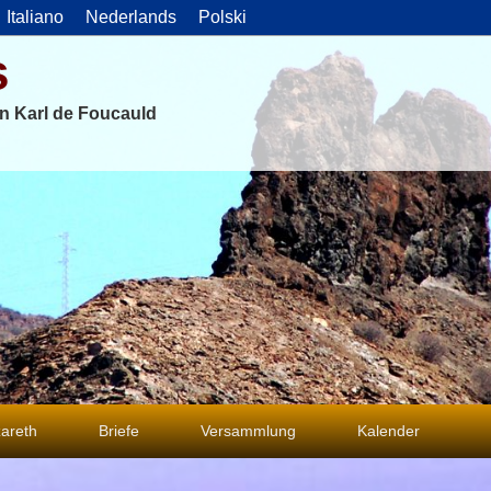
Italiano
Nederlands
Polski
s
on Karl de Foucauld
areth
Briefe
Versammlung
Kalender