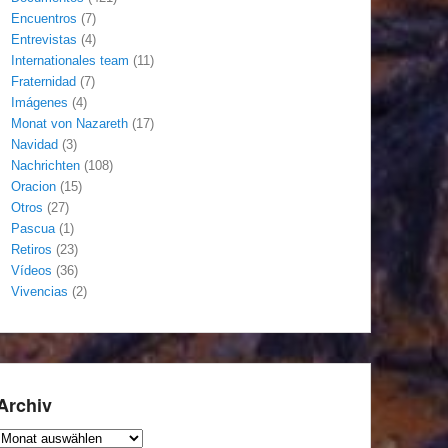
Encuentros
(7)
Entrevistas
(4)
Internationales team
(11)
Fraternidad
(7)
Imágenes
(4)
Monat von Nazareth
(17)
Navidad
(3)
Nachrichten
(108)
Oracion
(15)
Otros
(27)
Pascua
(1)
Retiros
(23)
Vídeos
(36)
Vivencias
(2)
Archiv
Archiv