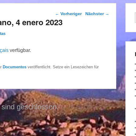
Beitragsnavigation
←
Vorheriger
Nächster
→
ano, 4 enero 2023
tas
çais
verfügbar.
er
Documentos
veröffentlicht. Setze ein Lesezeichen für
sind geschlossen.