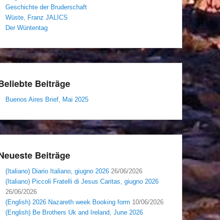
Geschichte der Bruderschaft
Wüste, Franz JALICS
Der Wüntentag
Beliebte Beiträge
Buenos Aires Brief, Mai 2025
Neueste Beiträge
(Italiano) Diario Italiano, giugno 2026
26/06/2026
(Italiano) Piccoli Fratelli di Jesus Caritas, giugno 2026
26/06/2026
(English) 2026 Nazareth week Booking form
10/06/2026
(English) Be Brothers Uk and Ireland, June 2026