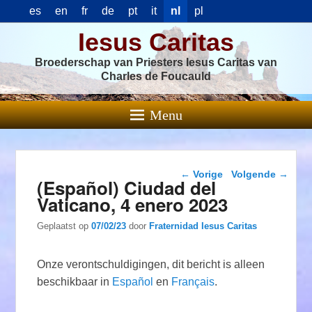
es
en
fr
de
pt
it
nl
pl
Iesus Caritas
Broederschap van Priesters Iesus Caritas van
Charles de Foucauld
Menu
Berichtnavigatie
←
Vorige
Volgende
→
(Español) Ciudad del
Vaticano, 4 enero 2023
Geplaatst op
07/02/23
door
Fraternidad Iesus Caritas
Onze verontschuldigingen, dit bericht is alleen
beschikbaar in
Español
en
Français
.