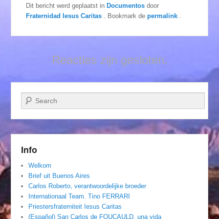
Dit bericht werd geplaatst in
Documentos
door
Fraternidad Iesus Caritas
. Bookmark de
permalink
.
Reacties zijn gesloten.
Zoeken
Info
Welkom
Brief uit Buenos Aires
Carlos Roberto, verantwoordelijke broeder
Internationaal Team. Tino FERRARI
Priestersfraterniteit Iesus Caritas
(Español) San Carlos de FOUCAULD, una vida