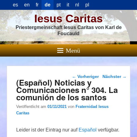
es
en
fr
de
pt
it
nl
pl
Iesus Caritas
Priestergmeinschaft Iesus Caritas von Karl de
Foucauld
Menü
Beitragsnavigation
←
Vorheriger
Nächster
→
(Español) Noticias y
Comunicaciones n° 304. La
comunión de los santos
Veröffentlicht am
01/11/2021
von
Fraternidad Iesus
Caritas
Leider ist der Eintrag nur auf
Español
verfügbar.