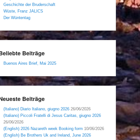
Geschichte der Bruderschaft
Wüste, Franz JALICS
Der Wüntentag
Beliebte Beiträge
Buenos Aires Brief, Mai 2025
Neueste Beiträge
(Italiano) Diario Italiano, giugno 2026
26/06/2026
(Italiano) Piccoli Fratelli di Jesus Caritas, giugno 2026
26/06/2026
(English) 2026 Nazareth week Booking form
10/06/2026
(English) Be Brothers Uk and Ireland, June 2026