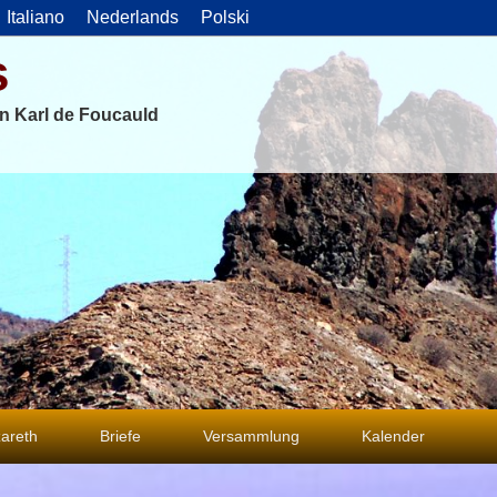
Italiano
Nederlands
Polski
s
on Karl de Foucauld
areth
Briefe
Versammlung
Kalender