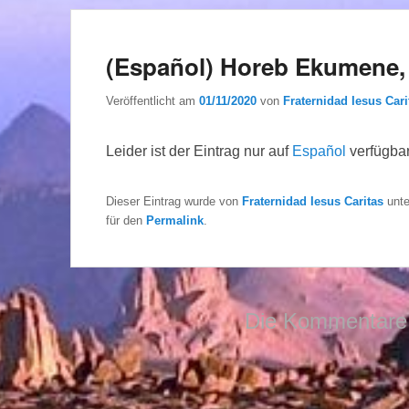
(Español) Horeb Ekumene,
Veröffentlicht am
01/11/2020
von
Fraternidad Iesus Cari
Leider ist der Eintrag nur auf
Español
verfügbar
Dieser Eintrag wurde von
Fraternidad Iesus Caritas
unt
für den
Permalink
.
Die Kommentare 