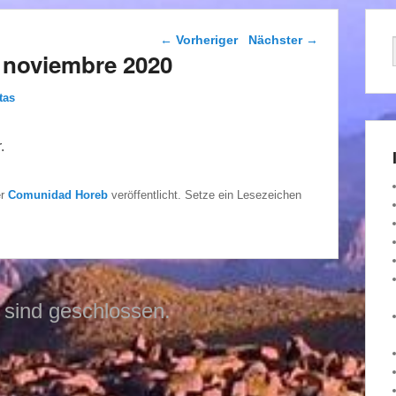
Beitragsnavigation
←
Vorheriger
Nächster
→
 noviembre 2020
tas
.
er
Comunidad Horeb
veröffentlicht. Setze ein Lesezeichen
sind geschlossen.