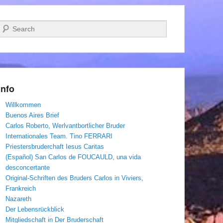
Suchen
Info
Willkommen
Buenos Aires Brief
Carlos Roberto, Werlvantbortlicher Bruder
Internationales Team. Tino FERRARI
Priestersbruderchaft Iesus Caritas
(Español) San Carlos de FOUCAULD, una vida
desconcertante
Original-Schriften des Bruders Carlos in Viviers,
Frankreich
Nazareth
Der Lebensrückblick
Mitgliedschaft in Der Bruderschaft