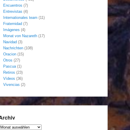
Encuentros
(7)
Entrevistas
(4)
Internationales team
(11)
Fraternidad
(7)
Imágenes
(4)
Monat von Nazareth
(17)
Navidad
(3)
Nachrichten
(108)
Oracion
(15)
Otros
(27)
Pascua
(1)
Retiros
(23)
Vídeos
(36)
Vivencias
(2)
Archiv
Archiv