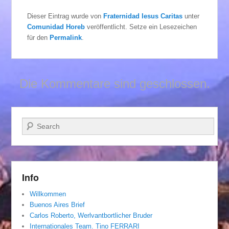
Dieser Eintrag wurde von
Fraternidad Iesus Caritas
unter
Comunidad Horeb
veröffentlicht. Setze ein Lesezeichen
für den
Permalink
.
Die Kommentare sind geschlossen.
Suchen
Info
Willkommen
Buenos Aires Brief
Carlos Roberto, Werlvantbortlicher Bruder
Internationales Team. Tino FERRARI