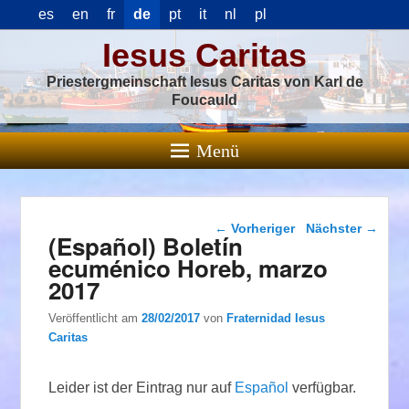
es
en
fr
de
pt
it
nl
pl
Iesus Caritas
Priestergmeinschaft Iesus Caritas von Karl de
Foucauld
Menü
Beitragsnavigation
←
Vorheriger
Nächster
→
(Español) Boletín
ecuménico Horeb, marzo
2017
Veröffentlicht am
28/02/2017
von
Fraternidad Iesus
Caritas
Leider ist der Eintrag nur auf
Español
verfügbar.