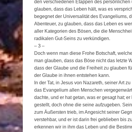
den verschiedenen Etappen des persönlichen 
glauben, dass das Leben hält, was es verspri
begegnet der Universalität des Evangeliums,
Abenteuer, zu glauben, dass das Leben es wert 
aller Kategorien des Bösen, die die Menschheit
radikalen Gut-Seins zu verkündigen.
– 3 –
Doch wenn man diese Frohe Botschaft, welche 
man glauben, dass das Böse nicht das letzte W
dass der Glaube und die Freiheit zu glauben f
der Glaube in ihnen entstehen kann.
In der Tat, in Jesus von Nazareth, seiner Art 
das Evangelium allen Menschen vergegenwärti
dachte, und er hat getan, was er gesagt hat; er
gestellt, doch ohne die seine aufzugeben. Seine
zum Äußersten trieb, im Angesicht seiner Geg
verstehbar, und er ist darin frei geblieben bi
erkennen wir in ihm das Leben und die Bestimm