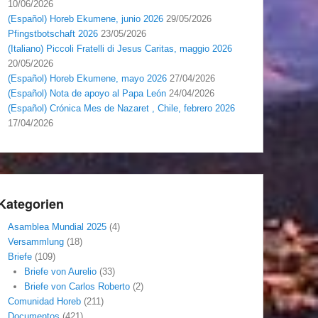
10/06/2026
(Español) Horeb Ekumene, junio 2026
29/05/2026
Pfingstbotschaft 2026
23/05/2026
(Italiano) Piccoli Fratelli di Jesus Caritas, maggio 2026
20/05/2026
(Español) Horeb Ekumene, mayo 2026
27/04/2026
(Español) Nota de apoyo al Papa León
24/04/2026
(Español) Crónica Mes de Nazaret , Chile, febrero 2026
17/04/2026
Kategorien
Asamblea Mundial 2025
(4)
Versammlung
(18)
Briefe
(109)
Briefe von Aurelio
(33)
Briefe von Carlos Roberto
(2)
Comunidad Horeb
(211)
Documentos
(421)