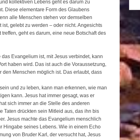
und kollektiven Lebens geht es darum zu
cht. Diese elementare Form des Glaubens
 denn alle Menschen stehen vor demselben
ist, gelebt zu werden – oder nicht. Angesichts
 treffen, geht es darum, eine neue Botschaft des
das Evangelium ist, mit Jesus verbindet, kann
ort haben wird. Das ist auch die Voraussetzung,
ür den Menschen möglich ist. Das erlaubt, dass
zu sein und zu leben, kann man erkennen, wie man
gen kann. Jesus hat immer gesagt, was er
 hat sich immer an die Stelle des anderen
 Taten drückten sein Mitleid aus, das ihn bis
ner. Jesus machte das Evangelium menschlich
s zur Hingabe seines Lebens. Wie in einem Echo
ung von Bruder Karl, der versucht hat, Jesus