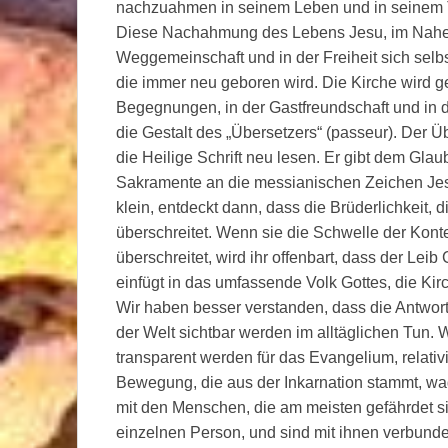
nachzuahmen in seinem Leben und in seinem 
Diese Nachahmung des Lebens Jesu, im Nahese
Weggemeinschaft und in der Freiheit sich selb
die immer neu geboren wird. Die Kirche wird g
Begegnungen, in der Gastfreundschaft und in d
die Gestalt des „Übersetzers“ (passeur). Der Üb
die Heilige Schrift neu lesen. Er gibt dem Gla
Sakramente an die messianischen Zeichen Jes
klein, entdeckt dann, dass die Brüderlichkeit, 
überschreitet. Wenn sie die Schwelle der Konte
überschreitet, wird ihr offenbart, dass der Leib 
einfügt in das umfassende Volk Gottes, die Kir
Wir haben besser verstanden, dass die Antwor
der Welt sichtbar werden im alltäglichen Tun.
transparent werden für das Evangelium, relativi
Bewegung, die aus der Inkarnation stammt, wage
mit den Menschen, die am meisten gefährdet si
einzelnen Person, und sind mit ihnen verbund