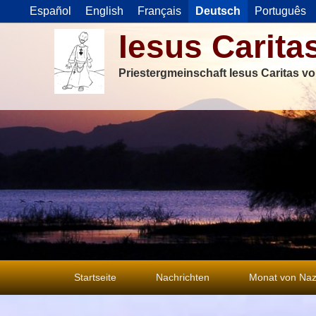
Español
English
Français
Deutsch
Português
Iesus Carita
Priestergmeinschaft Iesus Caritas v
Primäres
Startseite
Nachrichten
Monat von Naz
Menü