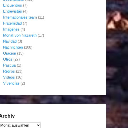
Encuentros
(7)
Entrevistas
(4)
Internationales team
(11)
Fraternidad
(7)
Imágenes
(4)
Monat von Nazareth
(17)
Navidad
(3)
Nachrichten
(108)
Oracion
(15)
Otros
(27)
Pascua
(1)
Retiros
(23)
Vídeos
(36)
Vivencias
(2)
Archiv
Archiv