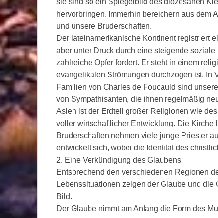
sie sind so ein Spiegelbild des diözesanen Kle
hervorbringen. Immerhin bereichern aus dem 
und unsere Bruderschaften.
Der lateinamerikanische Kontinent registriert 
aber unter Druck durch eine steigende soziale
zahlreiche Opfer fordert. Er steht in einem re
evangelikalen Strömungen durchzogen ist. In 
Familien von Charles de Foucauld sind unsere
von Sympathisanten, die ihnen regelmäßig neu
Asien ist der Erdteil großer Religionen wie de
voller wirtschaftlicher Entwicklung. Die Kirche 
Bruderschaften nehmen viele junge Priester au
entwickelt sich, wobei die Identität des christl
2. Eine Verkündigung des Glaubens
Entsprechend den verschiedenen Regionen de
Lebenssituationen zeigen der Glaube und die 
Bild.
Der Glaube nimmt am Anfang die Form des Mute