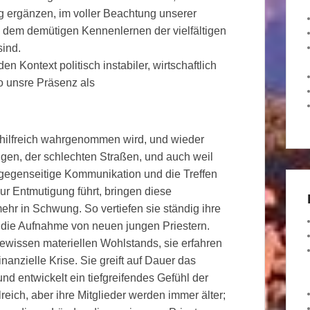
g ergänzen, im voller Beachtung unserer
n dem demütigen Kennenlernen der vielfältigen
sind.
n Kontext politisch instabiler, wirtschaftlich
o unsre Präsenz als
ls hilfreich wahrgenommen wird, und wieder
gen, der schlechten Straßen, und auch weil
ie gegenseitige Kommunikation und die Treffen
zur Entmutigung führt, bringen diese
hr in Schwung. So vertiefen sie ständig ihre
h die Aufnahme von neuen jungen Priestern.
ewissen materiellen Wohlstands, sie erfahren
finanzielle Krise. Sie greift auf Dauer das
nd entwickelt ein tiefgreifendes Gefühl der
reich, aber ihre Mitglieder werden immer älter;