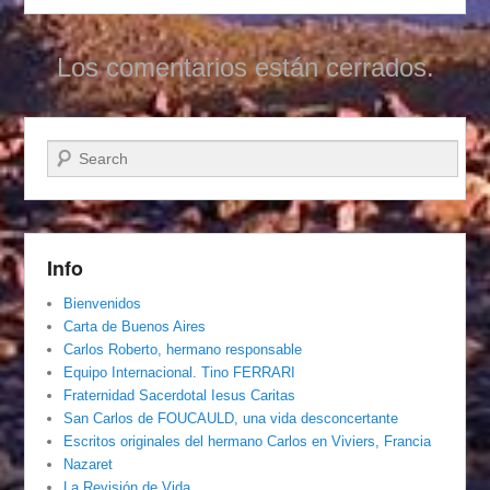
Los comentarios están cerrados.
Buscar
Info
Bienvenidos
Carta de Buenos Aires
Carlos Roberto, hermano responsable
Equipo Internacional. Tino FERRARI
Fraternidad Sacerdotal Iesus Caritas
San Carlos de FOUCAULD, una vida desconcertante
Escritos originales del hermano Carlos en Viviers, Francia
Nazaret
La Revisión de Vida