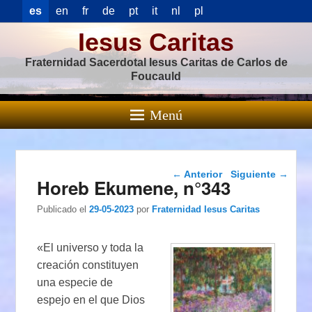
es
en
fr
de
pt
it
nl
pl
Iesus Caritas
Fraternidad Sacerdotal Iesus Caritas de Carlos de
Foucauld
Menú
Navegación de
←
Anterior
Siguiente
→
Horeb Ekumene, n°343
entradas
Publicado el
29-05-2023
por
Fraternidad Iesus Caritas
«El universo y toda la
creación constituyen
una especie de
espejo en el que Dios