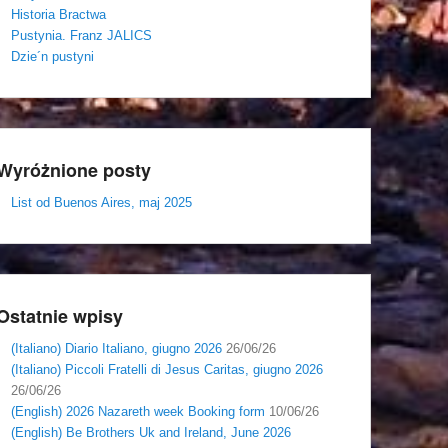
Historia Bractwa
Pustynia. Franz JALICS
Dzie´n pustyni
Wyróżnione posty
List od Buenos Aires, maj 2025
Ostatnie wpisy
(Italiano) Diario Italiano, giugno 2026
26/06/26
(Italiano) Piccoli Fratelli di Jesus Caritas, giugno 2026
26/06/26
(English) 2026 Nazareth week Booking form
10/06/26
(English) Be Brothers Uk and Ireland, June 2026