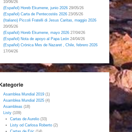
10/06/26
(Español) Horeb Ekumene, junio 2026
29/05/26
(Español) Carta de Pentecostés 2026
23/05/26
(Italiano) Piccoli Fratelli di Jesus Caritas, maggio 2026
20/05/26
(Español) Horeb Ekumene, mayo 2026
27/04/26
(Español) Nota de apoyo al Papa León
24/04/26
(Español) Crónica Mes de Nazaret , Chile, febrero 2026
17/04/26
Kategorie
Asamblea Mundial 2019
(1)
Asamblea Mundial 2025
(4)
Asambleas
(18)
Listy
(109)
Cartas de Aurelio
(33)
Listy od Carlosa Roberto
(2)
Cartas de Eric
(14)