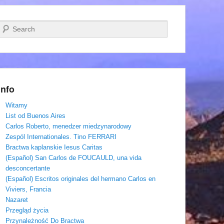
Szukaj
Info
Witamy
List od Buenos Aires
Carlos Roberto, menedzer miedzynarodowy
Zespól Internationales. Tino FERRARI
Bractwa kaplanskie Iesus Caritas
(Español) San Carlos de FOUCAULD, una vida
desconcertante
(Español) Escritos originales del hermano Carlos en
Viviers, Francia
Nazaret
Przegląd życia
Przynależność Do Bractwa