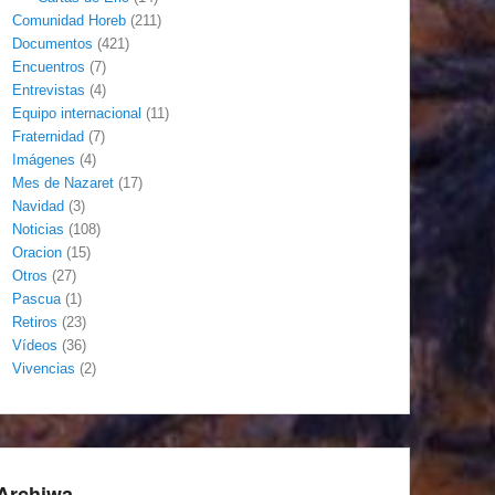
Comunidad Horeb
(211)
Documentos
(421)
Encuentros
(7)
Entrevistas
(4)
Equipo internacional
(11)
Fraternidad
(7)
Imágenes
(4)
Mes de Nazaret
(17)
Navidad
(3)
Noticias
(108)
Oracion
(15)
Otros
(27)
Pascua
(1)
Retiros
(23)
Vídeos
(36)
Vivencias
(2)
Archiwa