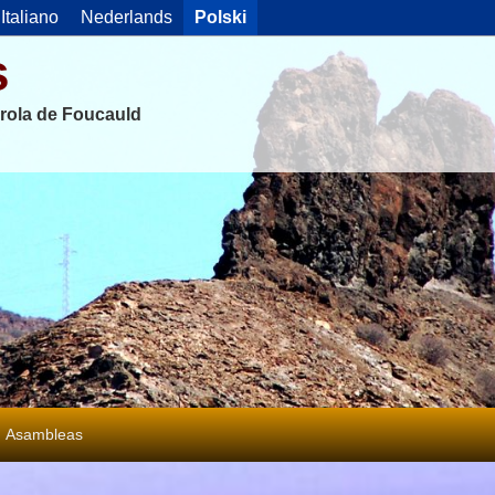
Italiano
Nederlands
Polski
s
rola de Foucauld
Asambleas