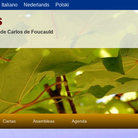
Italiano
Nederlands
Polski
s
s de Carlos de Foucauld
Cartas
Asambleas
Agenda