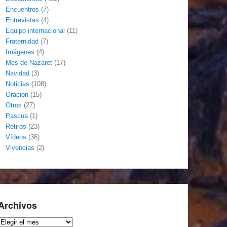
Encuentros
(7)
Entrevistas
(4)
Equipo internacional
(11)
Fraternidad
(7)
Imágenes
(4)
Mes de Nazaret
(17)
Navidad
(3)
Noticias
(108)
Oracion
(15)
Otros
(27)
Pascua
(1)
Retiros
(23)
Vídeos
(36)
Vivencias
(2)
Archivos
Archivos