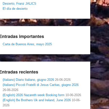
Desierto, Franz JALICS
El día de desierto
Entradas importantes
Carta de Buenos Aires, mayo 2025
Entradas recientes
(Italiano) Diario Italiano, giugno 2026
26-06-2026
(Italiano) Piccoli Fratelli di Jesus Caritas, giugno 2026
26-06-2026
(English) 2026 Nazareth week Booking form
10-06-2026
(English) Be Brothers Uk and Ireland, June 2026
10-06-
2026