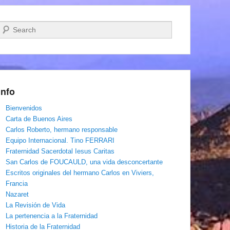
Buscar
Info
Bienvenidos
Carta de Buenos Aires
Carlos Roberto, hermano responsable
Equipo Internacional. Tino FERRARI
Fraternidad Sacerdotal Iesus Caritas
San Carlos de FOUCAULD, una vida desconcertante
Escritos originales del hermano Carlos en Viviers,
Francia
Nazaret
La Revisión de Vida
La pertenencia a la Fraternidad
Historia de la Fraternidad