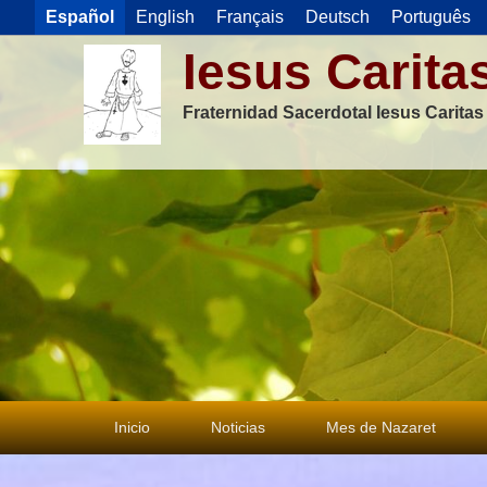
Español
English
Français
Deutsch
Português
Iesus Carita
Fraternidad Sacerdotal Iesus Carita
Menú
Inicio
Noticias
Mes de Nazaret
principal