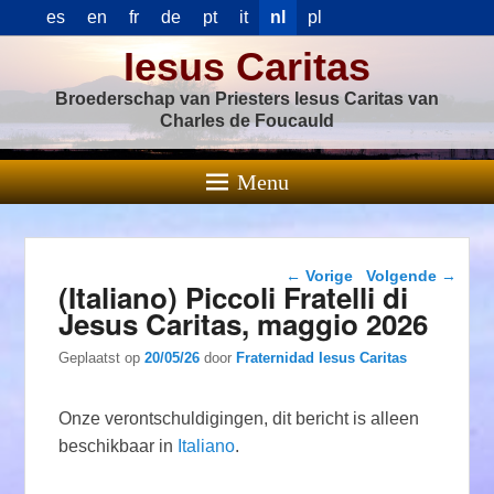
es
en
fr
de
pt
it
nl
pl
Iesus Caritas
Broederschap van Priesters Iesus Caritas van
Charles de Foucauld
Menu
Berichtnavigatie
←
Vorige
Volgende
→
(Italiano) Piccoli Fratelli di
Jesus Caritas, maggio 2026
Geplaatst op
20/05/26
door
Fraternidad Iesus Caritas
Onze verontschuldigingen, dit bericht is alleen
beschikbaar in
Italiano
.