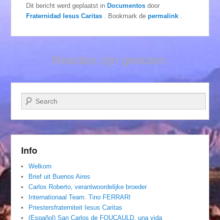
Dit bericht werd geplaatst in
Documentos
door
Fraternidad Iesus Caritas
. Bookmark de
permalink
.
Reacties zijn gesloten.
Zoeken
Info
Welkom
Brief uit Buenos Aires
Carlos Roberto, verantwoordelijke broeder
Internationaal Team. Tino FERRARI
Priestersfraterniteit Iesus Caritas
(Español) San Carlos de FOUCAULD, una vida