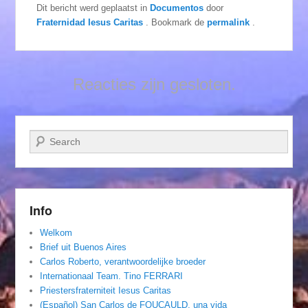
Dit bericht werd geplaatst in
Documentos
door
Fraternidad Iesus Caritas
. Bookmark de
permalink
.
Reacties zijn gesloten.
Zoeken
Info
Welkom
Brief uit Buenos Aires
Carlos Roberto, verantwoordelijke broeder
Internationaal Team. Tino FERRARI
Priestersfraterniteit Iesus Caritas
(Español) San Carlos de FOUCAULD, una vida