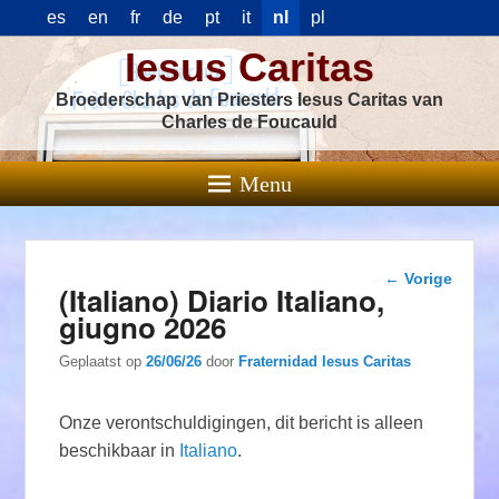
es
en
fr
de
pt
it
nl
pl
Iesus Caritas
Broederschap van Priesters Iesus Caritas van
Charles de Foucauld
Menu
Berichtnavigat
←
Vorige
(Italiano) Diario Italiano,
giugno 2026
Geplaatst op
26/06/26
door
Fraternidad Iesus Caritas
Onze verontschuldigingen, dit bericht is alleen
beschikbaar in
Italiano
.