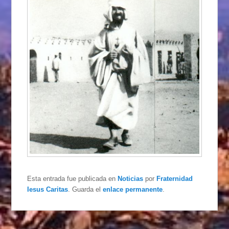
Esta entrada fue publicada en
Noticias
por
Fraternidad
Iesus Caritas
. Guarda el
enlace permanente
.