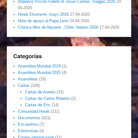
(Italiano) Piccoli Fratelli di Jesus Caritas, maggio 2026
20-
05-2026
Horeb Ekumene, mayo 2026
27-04-2026
Nota de apoyo al Papa León
24-04-2026
Crónica Mes de Nazaret , Chile, febrero 2026
17-04-2026
Categorías
Asamblea Mundial 2019
(1)
Asamblea Mundial 2025
(4)
Asambleas
(18)
Cartas
(109)
Cartas de Aurelio
(33)
Cartas de Carlos Roberto
(2)
Cartas de Eric
(14)
Comunidad Horeb
(211)
Documentos
(421)
Encuentros
(7)
Entrevistas
(4)
Equipo internacional
(11)