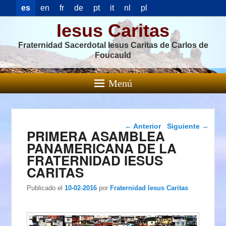
es
en
fr
de
pt
it
nl
pl
Iesus Caritas
Fraternidad Sacerdotal Iesus Caritas de Carlos de
Foucauld
Menú
Navegación de
←
Anterior
Siguiente
→
PRIMERA ASAMBLEA
entradas
PANAMERICANA DE LA
FRATERNIDAD IESUS
CARITAS
Publicado el
10-02-2016
por
Fraternidad Iesus Caritas