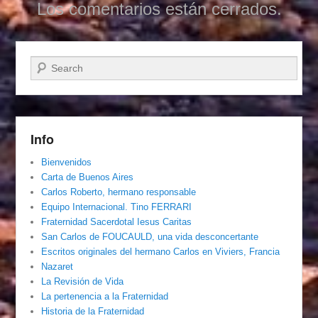
Los comentarios están cerrados.
Buscar
Info
Bienvenidos
Carta de Buenos Aires
Carlos Roberto, hermano responsable
Equipo Internacional. Tino FERRARI
Fraternidad Sacerdotal Iesus Caritas
San Carlos de FOUCAULD, una vida desconcertante
Escritos originales del hermano Carlos en Viviers, Francia
Nazaret
La Revisión de Vida
La pertenencia a la Fraternidad
Historia de la Fraternidad